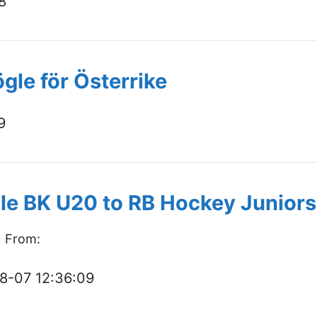
8
gle för Österrike
9
gle BK U20 to RB Hockey Juniors
) From:
8-07 12:36:09