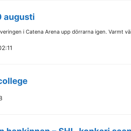
 augusti
veringen i Catena Arena upp dörrarna igen. Varmt vä
02:11
college
8