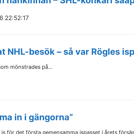
an hankinnan – SHL-konkari sa
 22:52:17
t NHL-besök – så var Rögles is
r som mönstrades på…
3
a in i gängorna”
 is för det första gemensamma ispasset i årets försä