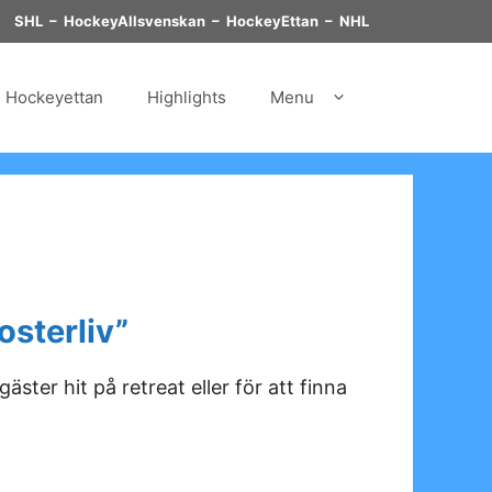
SHL
–
HockeyAllsvenskan
–
HockeyEttan
–
NHL
Hockeyettan
Highlights
Menu
osterliv”
ter hit på retreat eller för att finna