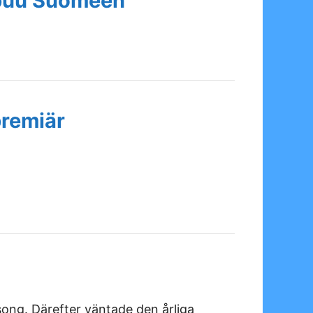
apuu Suomeen
premiär
song. Därefter väntade den årliga