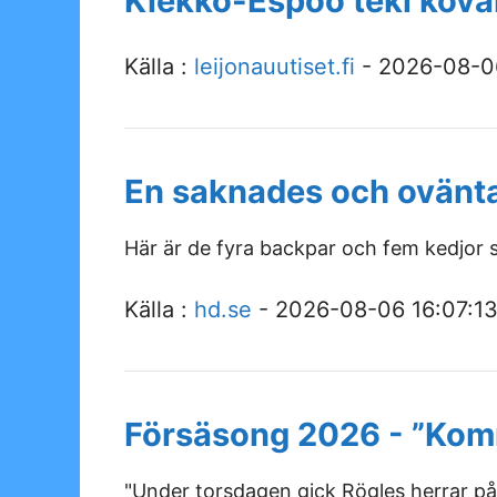
Kiekko-Espoo teki kov
Källa :
leijonauutiset.fi
- 2026-08-06
En saknades och ovänta
Här är de fyra backpar och fem kedjo
Källa :
hd.se
- 2026-08-06 16:07:1
Försäsong 2026 - ”Komm
"Under torsdagen gick Rögles herrar på