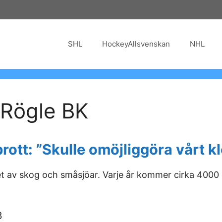
SHL
HockeyAllsvenskan
NHL
 Rögle BK
ott: ”Skulle omöjliggöra vårt kl
av skog och småsjöar. Varje år kommer cirka 4000 gäs
3