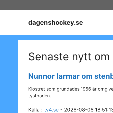
Skip
to
content
dagenshockey.se
Senaste nytt om
Nunnor larmar om stenbr
Klostret som grundades 1956 är omgivet 
tystnaden.
Källa :
tv4.se
- 2026-08-08 18:51:1