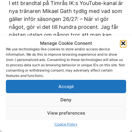
I ett brandtal på Timrås IK:s YouTube-kanal är
nya tränaren Mikael Gath tydlig med vad som
gäller inför säsongen 26/27: – När vi gör
något, gör vi det till hundra procent. Jag får
nästan utslag om någon tror att man kan
komma hit och köra 70–80 procent. Det finns
Manage Cookie Consent
We use technologies like cookies to store and/or access device
inte, säger Ga
information. We do this to improve browsing experience and to show
(non-) personalized ads. Consenting to these technologies will allow us
to process data such as browsing behavior or unique IDs on this site. Not
Källa : hockeynews.se - 2026-08-01
consenting or withdrawing consent, may adversely affect certain
13:07:17
features and functions.
Accept
Läs mer
Deny
View preferences
Cookie Policy
CHALLE: Här är laget som åker