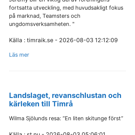
fortsatta utveckling, med huvudsakligt fokus
på marknad, Teamsters och
ungdomsverksamheten. "
Källa : timraik.se - 2026-08-03 12:12:09
Läs mer
Landslaget, revanschlustan och
kärleken till Timrå
Wilma Sjölunds resa: ”En liten skitunge först”
Källa : st.nu - 2026-08-03 05:06:01