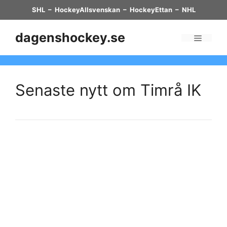
Skip
SHL
–
HockeyAllsvenskan
–
HockeyEttan
–
NHL
to
content
dagenshockey.se
Menu
Senaste nytt om Timrå IK