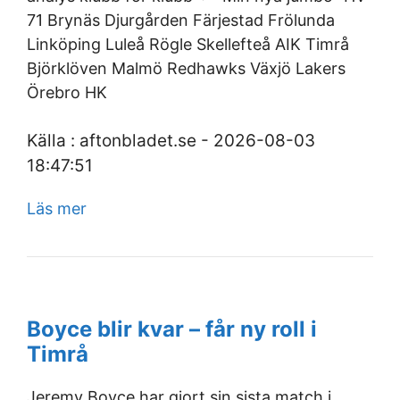
71 Brynäs Djurgården Färjestad Frölunda
Linköping Luleå Rögle Skellefteå AIK Timrå
Björklöven Malmö Redhawks Växjö Lakers
Örebro HK
Källa : aftonbladet.se - 2026-08-03
18:47:51
Läs mer
Boyce blir kvar – får ny roll i
Timrå
Jeremy Boyce har gjort sin sista match i