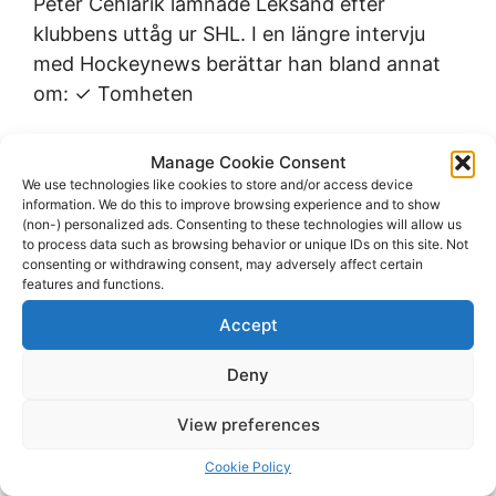
Peter Cehlarik lämnade Leksand efter
klubbens uttåg ur SHL. I en längre intervju
med Hockeynews berättar han bland annat
om: ✓ Tomheten
Källa : hockeynews.se - 2026-07-23
Manage Cookie Consent
06:07:11
We use technologies like cookies to store and/or access device
information. We do this to improve browsing experience and to show
(non-) personalized ads. Consenting to these technologies will allow us
Läs mer
to process data such as browsing behavior or unique IDs on this site. Not
consenting or withdrawing consent, may adversely affect certain
features and functions.
Accept
Deny
Välkommen Ida Elg
View preferences
"Det har blivit dags att presentera nästa
spelare i Växjö Lakers damlag – forwarden,
Cookie Policy