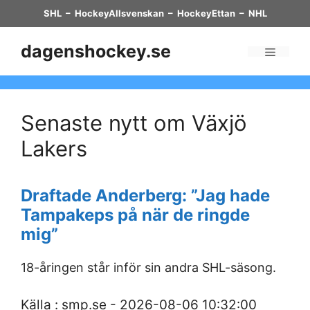
Skip
SHL
–
HockeyAllsvenskan
–
HockeyEttan
–
NHL
to
content
dagenshockey.se
Menu
Senaste nytt om Växjö
Lakers
Draftade Anderberg: ”Jag hade
Tampakeps på när de ringde
mig”
18-åringen står inför sin andra SHL-säsong.
Källa : smp.se - 2026-08-06 10:32:00