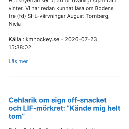
Hockeyettan ser ut att bli ovanligt stjärntät i
vinter. Vi har redan kunnat läsa om Bodens
tre (fd) SHL-värvningar August Tornberg,
Nicla
Källa : kmhockey.se - 2026-07-23
15:38:02
Läs mer
Cehlarik om sign off-snacket
och LIF-mörkret: ”Kände mig helt
tom”