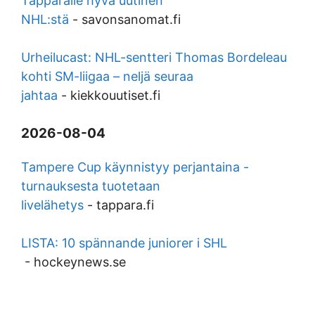
Tapparalle hyvä uutinen
NHL:stä
-
savonsanomat.fi
Urheilucast: NHL-sentteri Thomas Bordeleau
kohti SM-liigaa – neljä seuraa
jahtaa
-
kiekkouutiset.fi
2026-08-04
Tampere Cup käynnistyy perjantaina -
turnauksesta tuotetaan
livelähetys
-
tappara.fi
LISTA: 10 spännande juniorer i SHL
-
hockeynews.se