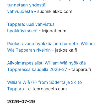
tunnetaan yhdestä
vahvuudesta
-
suomikiekko.com
Tappara: uusi vahvistus
hyökkäykseen!
-
leijonat.com
Puolustavana hyökkääjänä tunnettu William
Wiå Tapparan riveihin
-
jatkoaika.fi
Alivoimaspesialisti William Wiå hyökkää
Tapparassa kaudella 2026–27
-
tappara.fi
William Wiå (F) from Södertälje SK to
Tappara
-
eliteprospects.com
2026-07-29