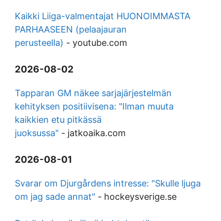
Kaikki Liiga-valmentajat HUONOIMMASTA
PARHAASEEN (pelaajauran
perusteella)
-
youtube.com
2026-08-02
Tapparan GM näkee sarjajärjestelmän
kehityksen positiivisena: "Ilman muuta
kaikkien etu pitkässä
juoksussa"
-
jatkoaika.com
2026-08-01
Svarar om Djurgårdens intresse: "Skulle ljuga
om jag sade annat"
-
hockeysverige.se