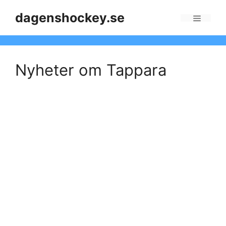
Skip
dagenshockey.se
to
Menu
content
Nyheter om Tappara