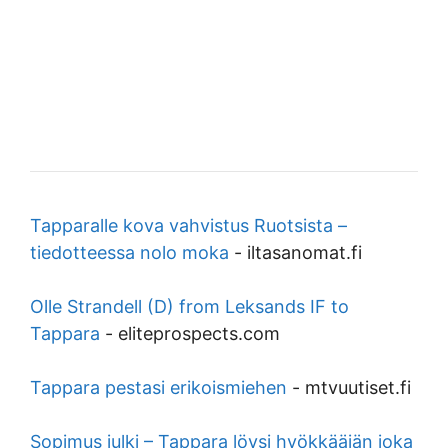
Tapparalle kova vahvistus Ruotsista –
tiedotteessa nolo moka
-
iltasanomat.fi
Olle Strandell (D) from Leksands IF to
Tappara
-
eliteprospects.com
Tappara pestasi erikoismiehen
-
mtvuutiset.fi
Sopimus julki – Tappara löysi hyökkääjän joka