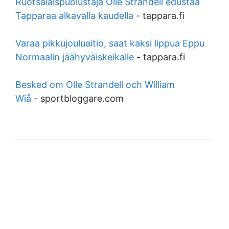
Ruotsalaispuolustaja Olle Strandell edustaa
Tapparaa alkavalla kaudella
-
tappara.fi
Varaa pikkujouluaitio, saat kaksi lippua Eppu
Normaalin jäähyväiskeikalle
-
tappara.fi
Besked om Olle Strandell och William
Wiå
-
sportbloggare.com