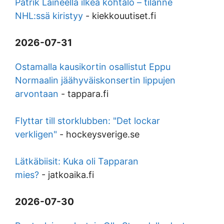
Patrik Laineella ilkeä kohtalo – tilanne
NHL:ssä kiristyy
-
kiekkouutiset.fi
2026-07-31
Ostamalla kausikortin osallistut Eppu
Normaalin jäähyväiskonsertin lippujen
arvontaan
-
tappara.fi
Flyttar till storklubben: "Det lockar
verkligen"
-
hockeysverige.se
Lätkäbiisit: Kuka oli Tapparan
mies?
-
jatkoaika.fi
2026-07-30