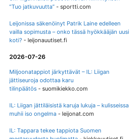
”Tuo jatkuvuutta”
-
sportti.com
Leijonissa säkenöinyt Patrik Laine edelleen
vailla sopimusta – onko tässä hyökkääjän uusi
koti?
-
leijonauutiset.fi
2026-07-26
Miljoonatappiot järkyttävät – IL: Liigan
jättiseuroja odottaa karu
tilinpäätös
-
suomikiekko.com
IL: Liigan jättiläisistä karuja lukuja – kulisseissa
muhii iso ongelma
-
leijonat.com
IL: Tappara tekee tappiota Suomen
mestaruudesta huolimatta
-
kiekkouutiset.fi