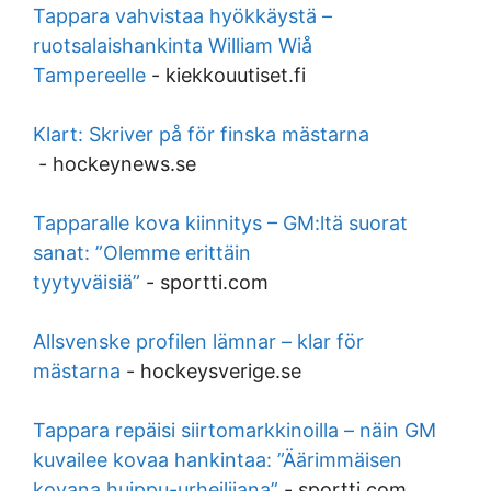
Tappara vahvistaa hyökkäystä –
ruotsalaishankinta William Wiå
Tampereelle
-
kiekkouutiset.fi
Klart: Skriver på för finska mästarna
-
hockeynews.se
Tapparalle kova kiinnitys – GM:ltä suorat
sanat: ”Olemme erittäin
tyytyväisiä”
-
sportti.com
Allsvenske profilen lämnar – klar för
mästarna
-
hockeysverige.se
Tappara repäisi siirtomarkkinoilla – näin GM
kuvailee kovaa hankintaa: ”Äärimmäisen
kovana huippu-urheilijana”
-
sportti.com