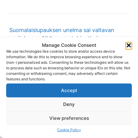
Suomalaislupauksen unelma sai valtavan
sysäyksen – NHL-seura teki ratkaisunsa
Manage Cookie Consent
nopeasti
-
kiekkouutiset.fi
We use technologies like cookies to store and/or access device
information. We do this to improve browsing experience and to show
(non-) personalized ads. Consenting to these technologies will allow us
Golden Knights’ System Perfectly Fits 2026
to process data such as browsing behavior or unique IDs on this site. Not
Draft Pick Juho
consenting or withdrawing consent, may adversely affect certain
features and functions.
Piiparinen
-
thehockeywriters.com
Accept
Tapparasta jo toinen NHL-sopimus kahteen
Deny
päivään – Juho Piiparinen tähtää
Vegasiin
-
sportti.com
View preferences
NHL:ssä lyötiin nimet paperiin – Tappara-
Cookie Policy