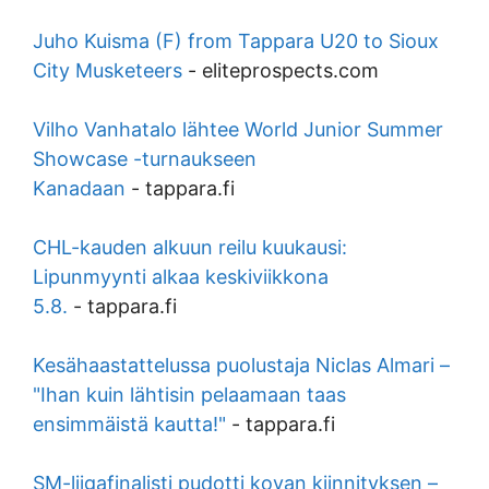
Juho Kuisma (F) from Tappara U20 to Sioux
City Musketeers
-
eliteprospects.com
Vilho Vanhatalo lähtee World Junior Summer
Showcase -turnaukseen
Kanadaan
-
tappara.fi
CHL-kauden alkuun reilu kuukausi:
Lipunmyynti alkaa keskiviikkona
5.8.
-
tappara.fi
Kesähaastattelussa puolustaja Niclas Almari –
"Ihan kuin lähtisin pelaamaan taas
ensimmäistä kautta!"
-
tappara.fi
SM-liigafinalisti pudotti kovan kiinnityksen –