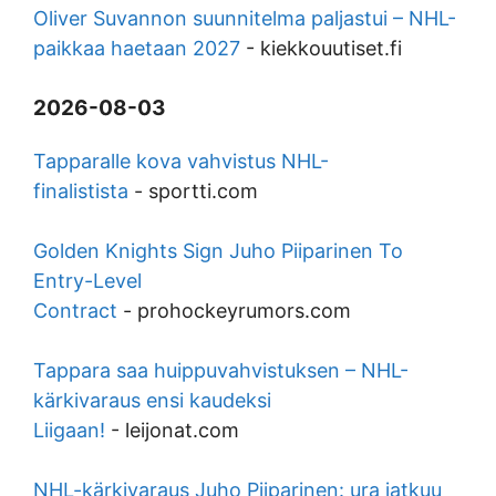
Oliver Suvannon suunnitelma paljastui – NHL-
paikkaa haetaan 2027
-
kiekkouutiset.fi
2026-08-03
Tapparalle kova vahvistus NHL-
finalistista
-
sportti.com
Golden Knights Sign Juho Piiparinen To
Entry-Level
Contract
-
prohockeyrumors.com
Tappara saa huippuvahvistuksen – NHL-
kärkivaraus ensi kaudeksi
Liigaan!
-
leijonat.com
NHL-kärkivaraus Juho Piiparinen: ura jatkuu