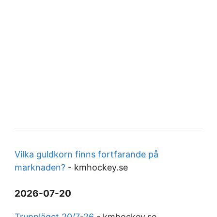
Vilka guldkorn finns fortfarande på
marknaden?
-
kmhockey.se
2026-07-20
Truppläget 20/7-26
-
kmhockey.se