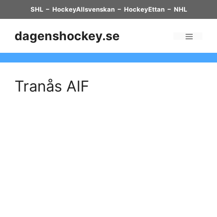
Skip
SHL
–
HockeyAllsvenskan
–
HockeyEttan
–
NHL
to
content
dagenshockey.se
Menu
Tranås AIF