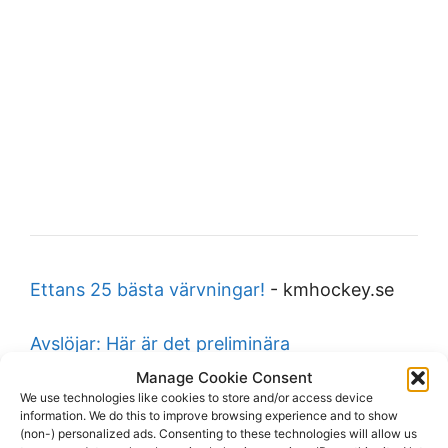
Ettans 25 bästa värvningar!
-
kmhockey.se
Avslöjar: Här är det preliminära
spelprogrammet!
-
kmhockey.se
Manage Cookie Consent
We use technologies like cookies to store and/or access device
information. We do this to improve browsing experience and to show
2026-07-08
(non-) personalized ads. Consenting to these technologies will allow us