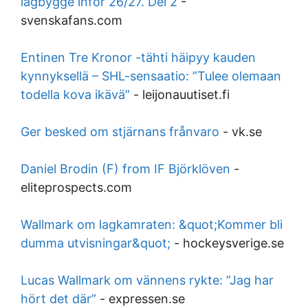
lagbygge inför 26/27. Del 2
-
svenskafans.com
Entinen Tre Kronor -tähti häipyy kauden
kynnyksellä – SHL-sensaatio: ”Tulee olemaan
todella kova ikävä”
-
leijonauutiset.fi
Ger besked om stjärnans frånvaro
-
vk.se
Daniel Brodin (F) from IF Björklöven
-
eliteprospects.com
Wallmark om lagkamraten: &quot;Kommer bli
dumma utvisningar&quot;
-
hockeysverige.se
Lucas Wallmark om vännens rykte: ”Jag har
hört det där”
-
expressen.se