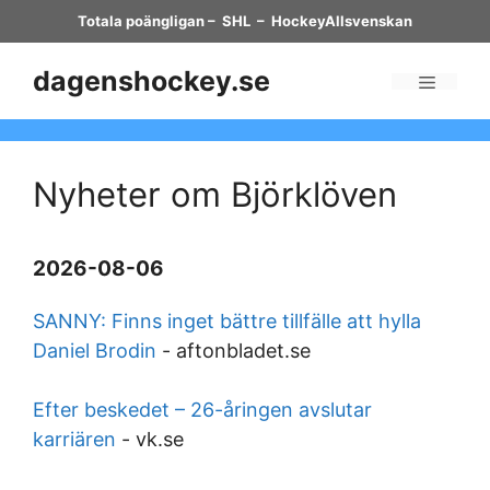
Skip
Totala poängligan
–
SHL
–
HockeyAllsvenskan
to
content
dagenshockey.se
Menu
Nyheter om Björklöven
2026-08-06
SANNY: Finns inget bättre tillfälle att hylla
Daniel Brodin
-
aftonbladet.se
Efter beskedet – 26-åringen avslutar
karriären
-
vk.se