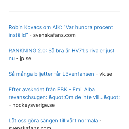
Robin Kovacs om AIK: ”Var hundra procent
inställd”
-
svenskafans.com
RANKNING 2.0: Så bra är HV71:s rivaler just
nu
-
jp.se
Så många biljetter får Lövenfansen
-
vk.se
Efter avskedet från FBK - Emil Alba
revanschsugen: &quot;Om de inte vill...&quot;
-
hockeysverige.se
Låt oss göra sången till vårt normala
-
svenskafans.com