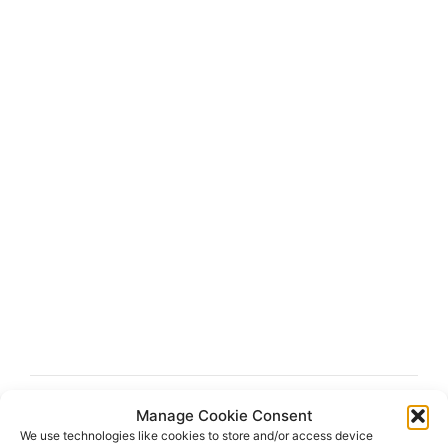
Manage Cookie Consent
CHALLE varnar mitt i Löven-glädjen: "Kan bli
We use technologies like cookies to store and/or access device