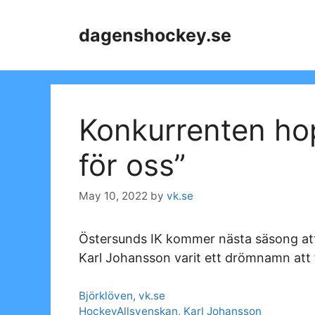
Skip
to
dagenshockey.se
content
Konkurrenten ho
för oss”
May 10, 2022
by
vk.se
Östersunds IK kommer nästa säsong att 
Karl Johansson varit ett drömnamn att f
Categories
Björklöven
,
vk.se
Tags
HockeyAllsvenskan
,
Karl Johansson