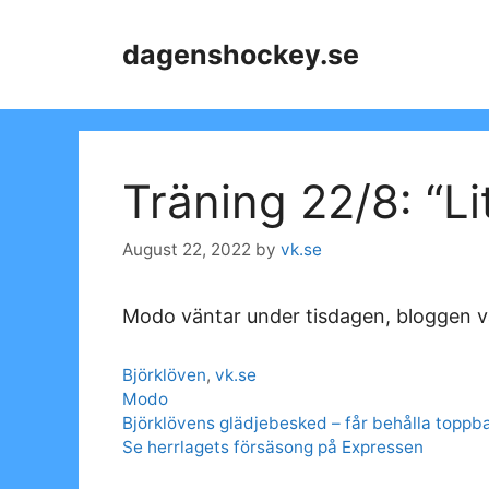
Skip
to
dagenshockey.se
content
Träning 22/8: “Li
August 22, 2022
by
vk.se
Modo väntar under tisdagen, bloggen v
Categories
Björklöven
,
vk.se
Tags
Modo
Björklövens glädjebesked – får behålla toppba
Se herrlagets försäsong på Expressen