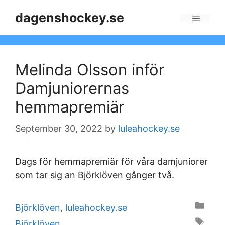
Skip
dagenshockey.se
to
Menu
content
Melinda Olsson inför
Damjuniorernas
hemmapremiär
September 30, 2022
by
luleahockey.se
Dags för hemmapremiär för våra damjuniorer
som tar sig an Björklöven gånger två.
Categories
Björklöven
,
luleahockey.se
Tags
Björklöven