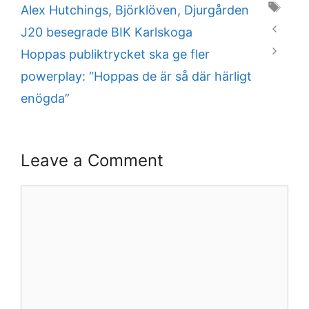
Tags
Alex Hutchings
,
Björklöven
,
Djurgården
J20 besegrade BIK Karlskoga
Hoppas publiktrycket ska ge fler
powerplay: “Hoppas de är så där härligt
enögda”
Leave a Comment
Comment