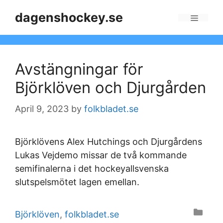
Skip
dagenshockey.se
to
Menu
content
Avstängningar för
Björklöven och Djurgården
April 9, 2023
by
folkbladet.se
Björklövens Alex Hutchings och Djurgårdens
Lukas Vejdemo missar de två kommande
semifinalerna i det hockeyallsvenska
slutspelsmötet lagen emellan.
Categories
Björklöven
,
folkbladet.se