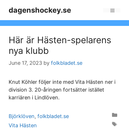
Skip
dagenshockey.se
to
Menu
content
Här är Hästen-spelarens
nya klubb
June 17, 2023
by
folkbladet.se
Knut Köhler följer inte med Vita Hästen ner i
division 3. 20-åringen fortsätter istället
karriären i Lindlöven.
Categories
Björklöven
,
folkbladet.se
Tags
Vita Hästen