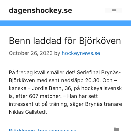
Skip
dagenshockey.se
to
Menu
content
Benn laddad för Björköven
October 26, 2023
by
hockeynews.se
På fredag kväll smäller det! Seriefinal Brynäs-
Björklöven med sent nedsläpp 20.30. Och –
kanske – Jordie Benn, 36, på hockeyallsvensk
is, efter 607 matcher. – Han har sett
intressant ut på träning, säger Brynäs tränare
Niklas Gällstedt
Categories
Björklöven
,
hockeynews.se