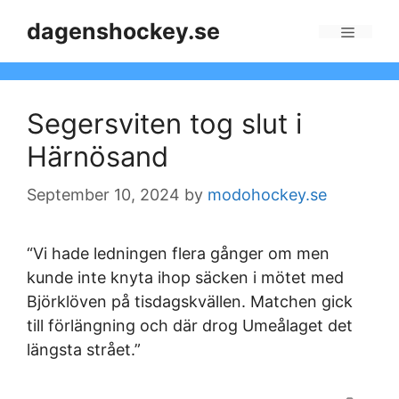
Skip
dagenshockey.se
to
Menu
content
Segersviten tog slut i
Härnösand
September 10, 2024
by
modohockey.se
“Vi hade ledningen flera gånger om men
kunde inte knyta ihop säcken i mötet med
Björklöven på tisdagskvällen. Matchen gick
till förlängning och där drog Umeålaget det
längsta strået.”