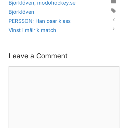
Categories
Björklöven
,
modohockey.se
Tags
Björklöven
PERSSON: Han osar klass
Vinst i målrik match
Leave a Comment
Comment