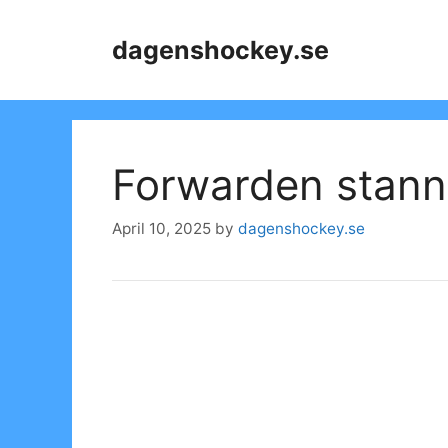
Skip
to
dagenshockey.se
content
Forwarden stanna
April 10, 2025
by
dagenshockey.se