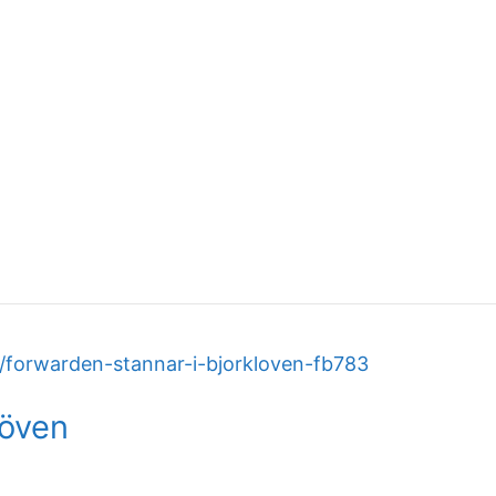
/forwarden-stannar-i-bjorkloven-fb783
löven