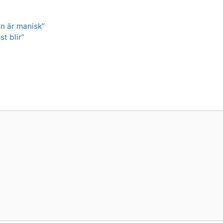
an är manisk”
t blir”