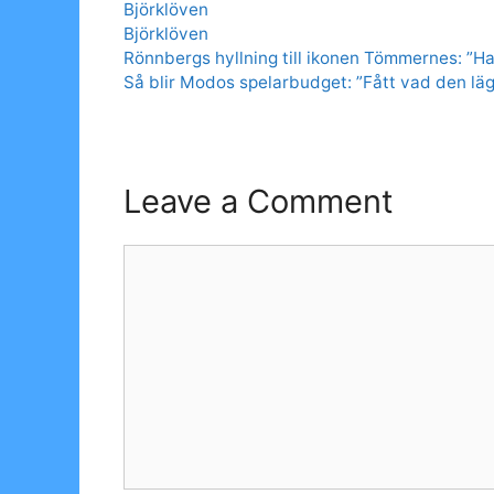
Categories
Björklöven
Tags
Björklöven
Rönnbergs hyllning till ikonen Tömmernes: ”H
Så blir Modos spelarbudget: ”Fått vad den lägs
Leave a Comment
Comment