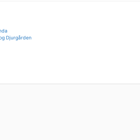
unda
og Djurgården