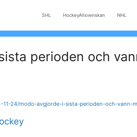
SHL
HockeyAllsvenskan
NHL
sista perioden och va
4-11-24/modo-avgjorde-i-sista-perioden-och-vann-m
Hockey