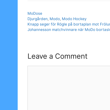
Categories
MoDose
Tags
Djurgården
,
Modo
,
Modo Hockey
Knapp seger för Rögle på bortaplan mot Fröl
Johannesson matchvinnare när MoDo bortasl
Leave a Comment
Comment