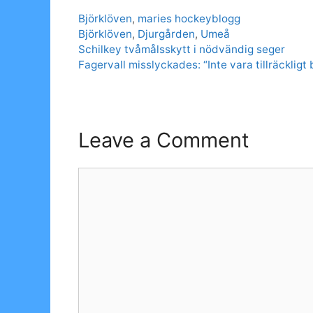
Categories
Björklöven
,
maries hockeyblogg
Tags
Björklöven
,
Djurgården
,
Umeå
Schilkey tvåmålsskytt i nödvändig seger
Fagervall misslyckades: “Inte vara tillräckligt 
Leave a Comment
Comment