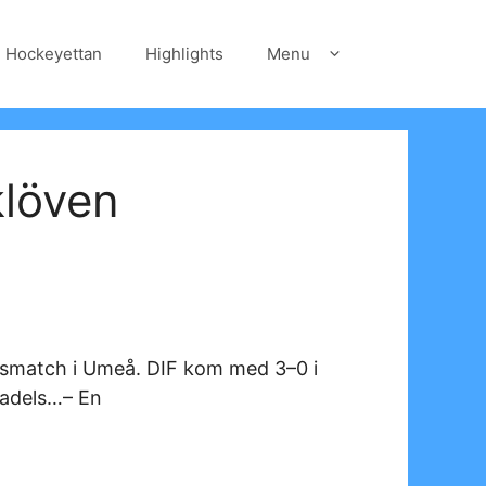
Hockeyettan
Highlights
Menu
klöven
elsmatch i Umeå. DIF kom med 3–0 i
tadels…– En