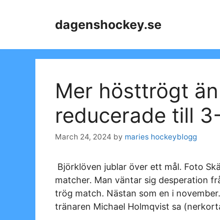
Skip
to
dagenshockey.se
content
Mer hösttrögt än
reducerade till 3
March 24, 2024
by
maries hockeyblogg
Björklöven jublar över ett mål. Foto S
matcher. Man väntar sig desperation f
trög match. Nästan som en i november.
tränaren Michael Holmqvist sa (nerkor