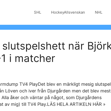
SHL
HockeyAllsvenskan
NHL
 slutspelshett när Björ
-1 i matcher
kärmdump TV4 PlayDet blev en märkligt mesig slutsp
rån Löven och iver från Djurgården men det blev mes
 Alla åker och väntar på något, som Djurgårdens
tat av mig) till TV4 Play.LÄS HELA ARTIKELN HÄR »