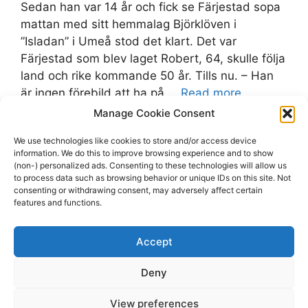
Sedan han var 14 år och fick se Färjestad sopa
mattan med sitt hemmalag Björklöven i
”Isladan” i Umeå stod det klart. Det var
Färjestad som blev laget Robert, 64, skulle följa
land och rike kommande 50 år. Tills nu. – Han
är ingen förebild att ha på …
Read more
Manage Cookie Consent
Categories
Björklöven
We use technologies like cookies to store and/or access device
Tags
information. We do this to improve browsing experience and to show
Björklöven
,
Färjestad
,
IF Björklöven
,
Umeå
(non-) personalized ads. Consenting to these technologies will allow us
Leave a comment
to process data such as browsing behavior or unique IDs on this site. Not
consenting or withdrawing consent, may adversely affect certain
features and functions.
Accept
Page
Page
Page
1
2
…
107
Next
→
Deny
View preferences