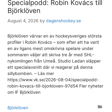
Specialpodd: Robin Kovács till
Björklöven
August 4, 2026
by
dagenshockey.se
Björklöven värvar en av hockeysveriges största
profiler i Robin Kovács – som efter att ha varit
en av ligans mest omskrivna spelare under
sommaren väljer att skriva tre år med SHL-
nykomlingen från Umeå. Studio Ladan släpper
ett specialavsnitt där vi reagerar på denna
sillybomben. – Läs mer
https://www.vk.se/2026-08-04/specialpodd-
robin-kovacs-till-bjorkloven-97d54 Fler nyheter
om IF Björklöven
Categories
Björklöven