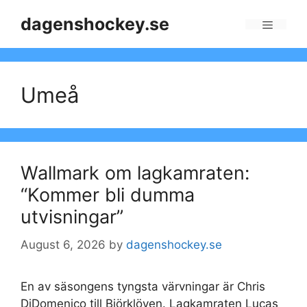
Skip
dagenshockey.se
to
Menu
content
Umeå
Wallmark om lagkamraten:
“Kommer bli dumma
utvisningar”
August 6, 2026
by
dagenshockey.se
En av säsongens tyngsta värvningar är Chris
DiDomenico till Björklöven. Lagkamraten Lucas