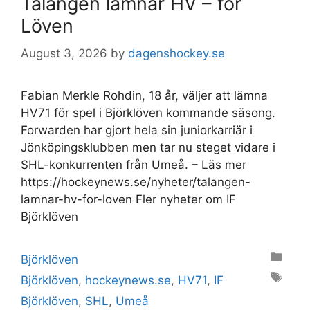
Talangen lämnar HV – för
Löven
August 3, 2026
by
dagenshockey.se
Fabian Merkle Rohdin, 18 år, väljer att lämna
HV71 för spel i Björklöven kommande säsong.
Forwarden har gjort hela sin juniorkarriär i
Jönköpingsklubben men tar nu steget vidare i
SHL-konkurrenten från Umeå. – Läs mer
https://hockeynews.se/nyheter/talangen-
lamnar-hv-for-loven Fler nyheter om IF
Björklöven
Categories
Björklöven
Tags
Björklöven
,
hockeynews.se
,
HV71
,
IF
Björklöven
,
SHL
,
Umeå