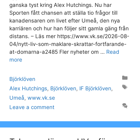
ganska tyst kring Alex Hutchings. Nu har
Sporten fått chansen att ställa tio frågor till
kanadensaren om livet efter Umeå, den nya
karriären och hur han följer sitt gamla gäng från
distans. – Läs mer https://www.vk.se/2026-08-
04/nytt-liv-som-maklare-skrattar-fortfarande-
at-domarna-a2485 Fler nyheter om …
Read
more
Categories
Björklöven
Tags
Alex Hutchings
,
Björklöven
,
IF Björklöven
,
Umeå
,
www.vk.se
Leave a comment