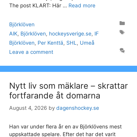
The post KLART: Här …
Read more
Categories
Björklöven
Tags
AIK
,
Björklöven
,
hockeysverige.se
,
IF
Björklöven
,
Per Kenttä
,
SHL
,
Umeå
Leave a comment
Nytt liv som mäklare – skrattar
fortfarande åt domarna
August 4, 2026
by
dagenshockey.se
Han var under flera år en av Björklövens mest
uppskattade spelare. Efter det har det varit