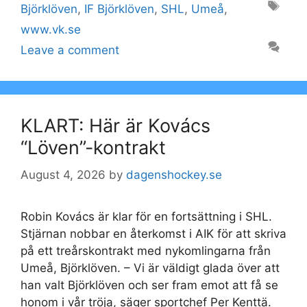
Tags
Björklöven
,
IF Björklöven
,
SHL
,
Umeå
,
www.vk.se
Leave a comment
KLART: Här är Kovács
“Löven”-kontrakt
August 4, 2026
by
dagenshockey.se
Robin Kovács är klar för en fortsättning i SHL.
Stjärnan nobbar en återkomst i AIK för att skriva
på ett treårskontrakt med nykomlingarna från
Umeå, Björklöven. – Vi är väldigt glada över att
han valt Björklöven och ser fram emot att få se
honom i vår tröja, säger sportchef Per Kenttä.