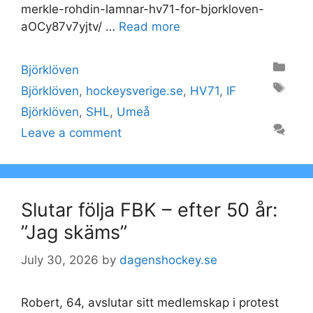
merkle-rohdin-lamnar-hv71-for-bjorkloven-
aOCy87v7yjtv/ …
Read more
Categories
Björklöven
Tags
Björklöven
,
hockeysverige.se
,
HV71
,
IF
Björklöven
,
SHL
,
Umeå
Leave a comment
Slutar följa FBK – efter 50 år:
”Jag skäms”
July 30, 2026
by
dagenshockey.se
Robert, 64, avslutar sitt medlemskap i protest