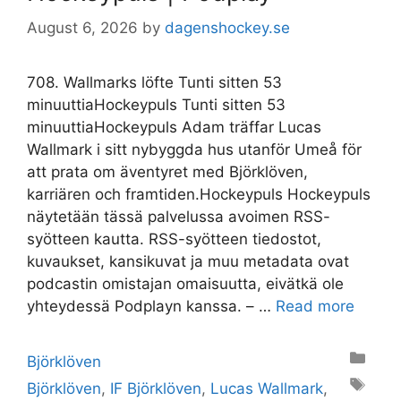
August 6, 2026
by
dagenshockey.se
708. Wallmarks löfte Tunti sitten 53
minuuttiaHockeypuls Tunti sitten 53
minuuttiaHockeypuls Adam träffar Lucas
Wallmark i sitt nybyggda hus utanför Umeå för
att prata om äventyret med Björklöven,
karriären och framtiden.Hockeypuls Hockeypuls
näytetään tässä palvelussa avoimen RSS-
syötteen kautta. RSS-syötteen tiedostot,
kuvaukset, kansikuvat ja muu metadata ovat
podcastin omistajan omaisuutta, eivätkä ole
yhteydessä Podplayn kanssa. – …
Read more
Categories
Björklöven
Tags
Björklöven
,
IF Björklöven
,
Lucas Wallmark
,