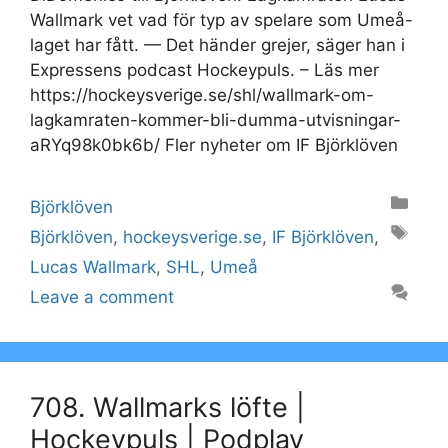
Wallmark vet vad för typ av spelare som Umeå-
laget har fått. — Det händer grejer, säger han i
Expressens podcast Hockeypuls. – Läs mer
https://hockeysverige.se/shl/wallmark-om-
lagkamraten-kommer-bli-dumma-utvisningar-
aRYq98k0bk6b/ Fler nyheter om IF Björklöven
Categories
Björklöven
Tags
Björklöven
,
hockeysverige.se
,
IF Björklöven
,
Lucas Wallmark
,
SHL
,
Umeå
Leave a comment
708. Wallmarks löfte |
Hockeypuls | Podplay