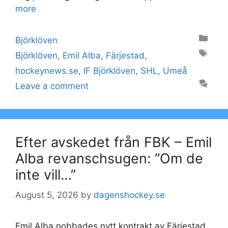
more
Categories
Björklöven
Tags
Björklöven
,
Emil Alba
,
Färjestad
,
hockeynews.se
,
IF Björklöven
,
SHL
,
Umeå
Leave a comment
Efter avskedet från FBK – Emil
Alba revanschsugen: “Om de
inte vill…”
August 5, 2026
by
dagenshockey.se
Emil Alba nobbades nytt kontrakt av Färjestad.