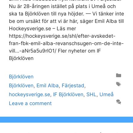
Nu är 28-åringen istället på plats i Umeå och
ska ta Björklöven till nya höjder. — Vi tänker inte
be om ursäkt för att vi är här, säger Emil Alba till
Hockeysverige.se – Läs mer
https://hockeysverige.se/shl/efter-avskedet-
fran-fbk-emil-alba-revanschsugen-om-de-inte-
vill…-aNr5a5u9rlO1/ Fler nyheter om IF
Björklöven
Categories
Björklöven
Tags
Björklöven
,
Emil Alba
,
Färjestad
,
hockeysverige.se
,
IF Björklöven
,
SHL
,
Umeå
Leave a comment