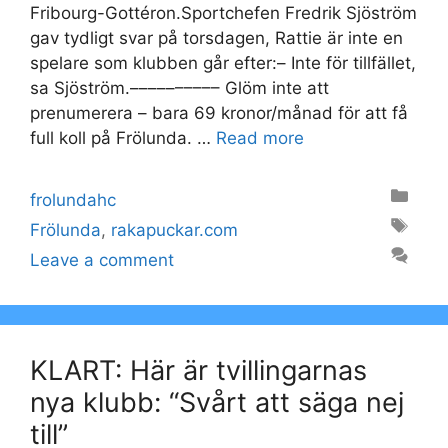
Fribourg-Gottéron.Sportchefen Fredrik Sjöström
gav tydligt svar på torsdagen, Rattie är inte en
spelare som klubben går efter:– Inte för tillfället,
sa Sjöström.–––––––––– Glöm inte att
prenumerera – bara 69 kronor/månad för att få
full koll på Frölunda. …
Read more
Categories
frolundahc
Tags
Frölunda
,
rakapuckar.com
Leave a comment
KLART: Här är tvillingarnas
nya klubb: “Svårt att säga nej
till”