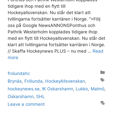
tidigare ihop med en flytt till
Hockeyallsvenskan. Nu står det klart att
tvillingarna fortsätter karriären i Norge. “>Följ
oss på Google NewsANNONSPonthus och
Pathrik Westerholm kopplades tidigare ihop
med en flytt till Hockeyallsvenskan. Nu står det
klart att tvillingarna fortsätter karriären i Norge.
// Skaffa Hockeynews PLUS – nu med …
Read
more
Categories
frolundahc
Tags
Brynäs
,
Frölunda
,
HockeyAllsvenskan
,
hockeynews.se
,
IK Oskarshamn
,
Lukko
,
Malmö
,
Oskarshamn
,
SHL
Leave a comment