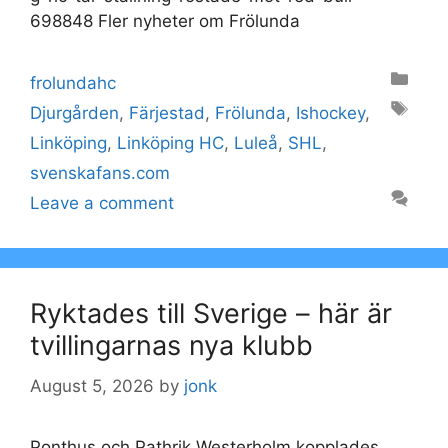
698848 Fler nyheter om Frölunda
Categories
frolundahc
Tags
Djurgården
,
Färjestad
,
Frölunda
,
Ishockey
,
Linköping
,
Linköping HC
,
Luleå
,
SHL
,
svenskafans.com
Leave a comment
Ryktades till Sverige – här är
tvillingarnas nya klubb
August 5, 2026
by
jonk
Ponthus och Pathrik Westerholm kopplades