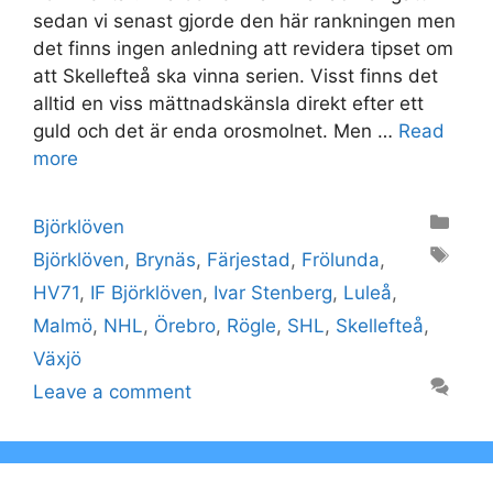
sedan vi senast gjorde den här rankningen men
det finns ingen anledning att revidera tipset om
att Skellefteå ska vinna serien. Visst finns det
alltid en viss mättnadskänsla direkt efter ett
guld och det är enda orosmolnet. Men …
Read
more
Categories
Björklöven
Tags
Björklöven
,
Brynäs
,
Färjestad
,
Frölunda
,
HV71
,
IF Björklöven
,
Ivar Stenberg
,
Luleå
,
Malmö
,
NHL
,
Örebro
,
Rögle
,
SHL
,
Skellefteå
,
Växjö
Leave a comment