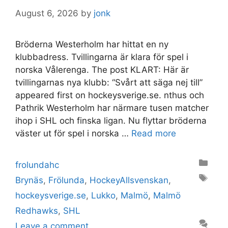
August 6, 2026
by
jonk
Bröderna Westerholm har hittat en ny
klubbadress. Tvillingarna är klara för spel i
norska Vålerenga. The post KLART: Här är
tvillingarnas nya klubb: “Svårt att säga nej till”
appeared first on hockeysverige.se. nthus och
Pathrik Westerholm har närmare tusen matcher
ihop i SHL och finska ligan. Nu flyttar bröderna
väster ut för spel i norska …
Read more
Categories
frolundahc
Tags
Brynäs
,
Frölunda
,
HockeyAllsvenskan
,
hockeysverige.se
,
Lukko
,
Malmö
,
Malmö
Redhawks
,
SHL
Leave a comment