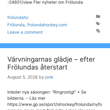
-24601/view Fler nyheter om Frölunda
Categories
frolundahc
Tags
Frölunda
,
frolundahockey.com
Leave a comment
Värvningarnas glädje – efter
Frölundas återstart
August 5, 2026
by
jonk
Inleder nya säsongen: “Ringrostigt” • Se
bilderna. – Läs mer
https://www.gp.se/sport/ishockey/frolunda/nyfo