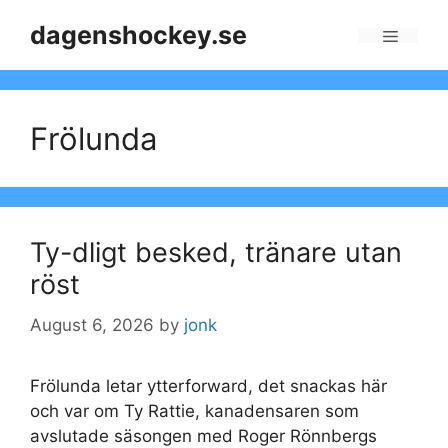
Skip
dagenshockey.se
to
Menu
content
Frölunda
Ty-dligt besked, tränare utan
röst
August 6, 2026
by
jonk
Frölunda letar ytterforward, det snackas här
och var om Ty Rattie, kanadensaren som
avslutade säsongen med Roger Rönnbergs