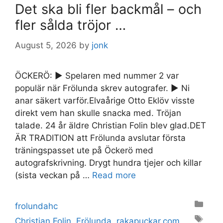
Det ska bli fler backmål – och
fler sålda tröjor …
August 5, 2026
by
jonk
ÖCKERÖ: ► Spelaren med nummer 2 var
populär när Frölunda skrev autografer. ► Ni
anar säkert varför.Elvaårige Otto Eklöv visste
direkt vem han skulle snacka med. Tröjan
talade. 24 år äldre Christian Folin blev glad.DET
ÄR TRADITION att Frölunda avslutar första
träningspasset ute på Öckerö med
autografskrivning. Drygt hundra tjejer och killar
(sista veckan på …
Read more
Categories
frolundahc
Tags
Christian Folin
,
Frölunda
,
rakapuckar.com