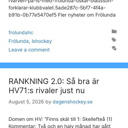
rvarven-pa-is-med-frolunda-oskar-olausson-
forklarar-klubbvalet.5ade287c-5bf7-4f4a-
b91b-0b77e5470ef5 Fler nyheter om Frölunda
Categories
frolundahc
Tags
Frölunda
,
Ishockey
Leave a comment
RANKNING 2.0: Så bra är
HV71:s rivaler just nu
August 5, 2026
by
dagenshockey.se
Domen om HV: ”Finns skäl till 1: Skellefteå (1)
Kommentar: Två och en halv månad har gått