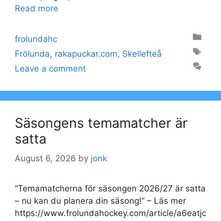
Read more
Categories
frolundahc
Tags
Frölunda
,
rakapuckar.com
,
Skellefteå
Leave a comment
Säsongens temamatcher är
satta
August 6, 2026
by
jonk
“Temamatcherna för säsongen 2026/27 är satta
– nu kan du planera din säsong!” – Läs mer
https://www.frolundahockey.com/article/a6eatjc