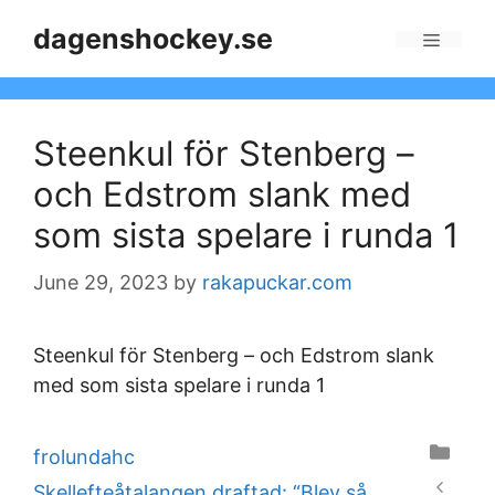
Skip
dagenshockey.se
to
Menu
content
Steenkul för Stenberg –
och Edstrom slank med
som sista spelare i runda 1
June 29, 2023
by
rakapuckar.com
Steenkul för Stenberg – och Edstrom slank
med som sista spelare i runda 1
Categories
frolundahc
Skellefteåtalangen draftad: “Blev så