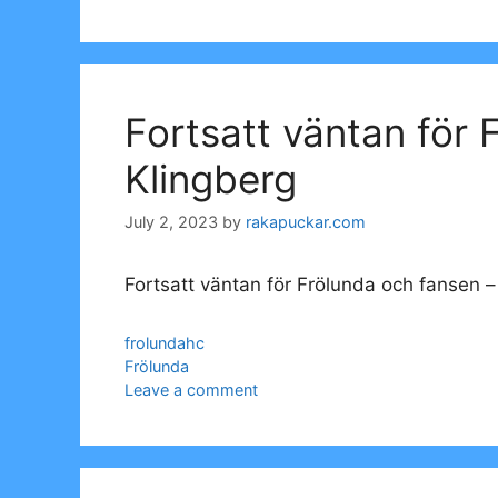
Fortsatt väntan för 
Klingberg
July 2, 2023
by
rakapuckar.com
Fortsatt väntan för Frölunda och fansen –
Categories
frolundahc
Tags
Frölunda
Leave a comment