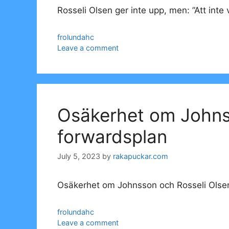
Rosseli Olsen ger inte upp, men: ”Att inte
Categories
frolundahc
Leave a comment
Osäkerhet om Johnss
forwardsplan
July 5, 2023
by
rakapuckar.com
Osäkerhet om Johnsson och Rosseli Olsen
Categories
frolundahc
Leave a comment