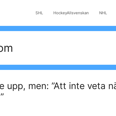
SHL
HockeyAllsvenskan
NHL
com
te upp, men: ”Att inte veta 
”