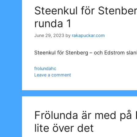
Steenkul för Stenbe
runda 1
June 29, 2023
by
rakapuckar.com
Steenkul för Stenberg – och Edstrom slan
Categories
frolundahc
Leave a comment
Frölunda är med på 
lite över det