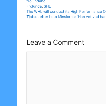
Categories
frolundahc
Tags
Frölunda
,
SHL
The WHL will conduct its High Performance O
Tjafset efter heta känslorna: ”Han vet vad han
Leave a Comment
Comment