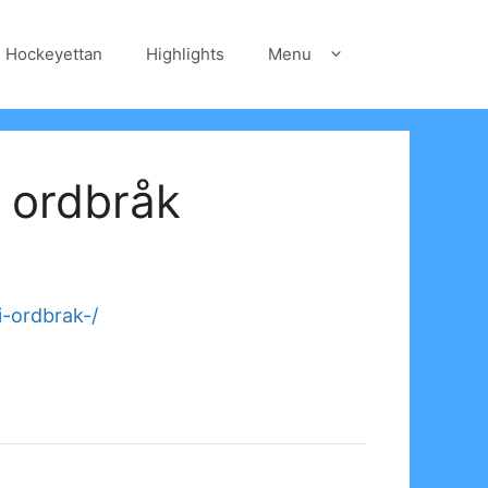
Hockeyettan
Highlights
Menu
i ordbråk
i-ordbrak-/