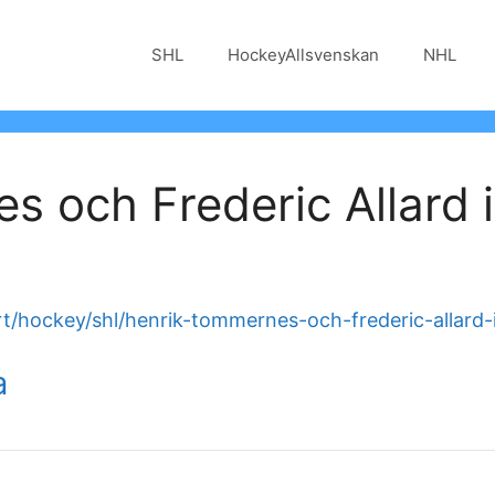
SHL
HockeyAllsvenskan
NHL
 och Frederic Allard 
t/hockey/shl/henrik-tommernes-och-frederic-allard-
a