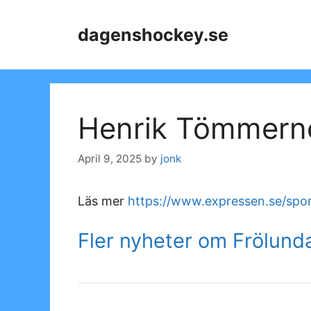
Skip
to
dagenshockey.se
content
Henrik Tömmernes
April 9, 2025
by
jonk
Läs mer
https://www.expressen.se/spor
Fler nyheter om Frölund