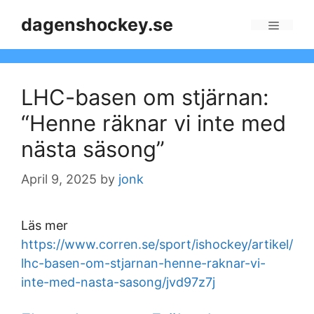
Skip
dagenshockey.se
to
Menu
content
LHC-basen om stjärnan:
“Henne räknar vi inte med
nästa säsong”
April 9, 2025
by
jonk
Läs mer
https://www.corren.se/sport/ishockey/artikel/
lhc-basen-om-stjarnan-henne-raknar-vi-
inte-med-nasta-sasong/jvd97z7j