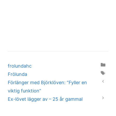
Categories
frolundahc
Tags
Frölunda
Förlänger med Björklöven: ”Fyller en
viktig funktion”
Ex-lövet lägger av – 25 år gammal