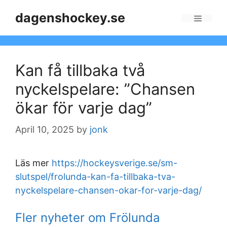
Skip
dagenshockey.se
to
Menu
content
Kan få tillbaka två
nyckelspelare: ”Chansen
ökar för varje dag”
April 10, 2025
by
jonk
Läs mer
https://hockeysverige.se/sm-
slutspel/frolunda-kan-fa-tillbaka-tva-
nyckelspelare-chansen-okar-for-varje-dag/
Fler nyheter om Frölunda