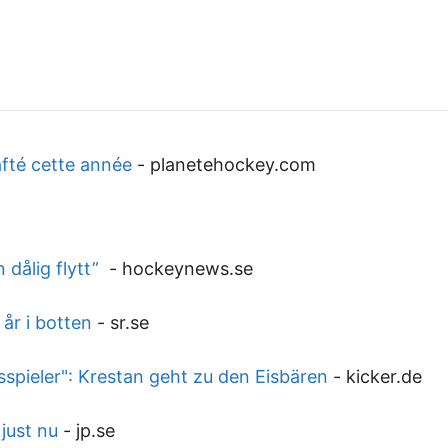
afté cette année
-
planetehockey.com
 dålig flytt”
-
hockeynews.se
 år i botten
-
sr.se
spieler": Krestan geht zu den Eisbären
-
kicker.de
just nu
-
jp.se