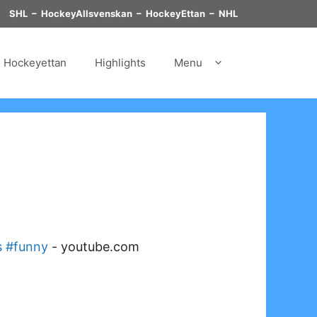
SHL
–
HockeyAllsvenskan
–
HockeyEttan
–
NHL
Hockeyettan
Highlights
Menu
s #funny
-
youtube.com