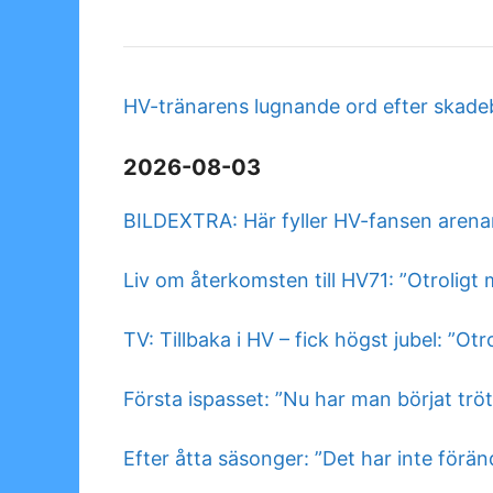
HV-tränarens lugnande ord efter skadeb
2026-08-03
BILDEXTRA: Här fyller HV-fansen arenan:
Liv om återkomsten till HV71: ”Otroligt
TV: Tillbaka i HV – fick högst jubel: ”Otr
Första ispasset: ”Nu har man börjat trö
Efter åtta säsonger: ”Det har inte förän