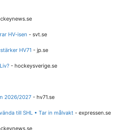
ckeynews.se
rar HV-isen
-
svt.se
rstärker HV71
-
jp.se
Liv?
-
hockeysverige.se
gen 2026/2027
-
hv71.se
vända till SHL • Tar in målvakt
-
expressen.se
ockeynews.se