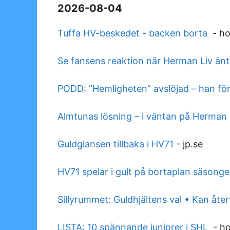
2026-08-04
Tuffa HV-beskedet - backen borta
-
ho
Se fansens reaktion när Herman Liv änt
PODD: ”Hemligheten” avslöjad – han fö
Almtunas lösning – i väntan på Herman 
Guldglansen tillbaka i HV71
-
jp.se
HV71 spelar i gult på bortaplan säson
Sillyrummet: Guldhjältens val • Kan åter
LISTA: 10 spännande juniorer i SHL
-
h