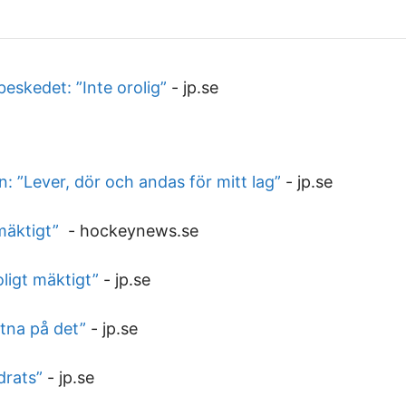
eskedet: ”Inte orolig”
-
jp.se
 ”Lever, dör och andas för mitt lag”
-
jp.se
 mäktigt”
-
hockeynews.se
oligt mäktigt”
-
jp.se
ttna på det”
-
jp.se
drats”
-
jp.se