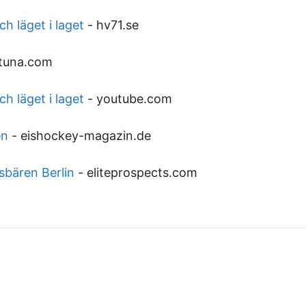
h läget i laget
-
hv71.se
tuna.com
h läget i laget
-
youtube.com
en
-
eishockey-magazin.de
sbären Berlin
-
eliteprospects.com