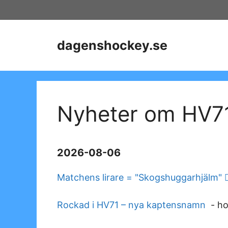
Skip
to
content
dagenshockey.se
Nyheter om HV7
2026-08-06
Matchens lirare = "Skogshuggarhjälm" 
Rockad i HV71 – nya kaptensnamn
-
ho