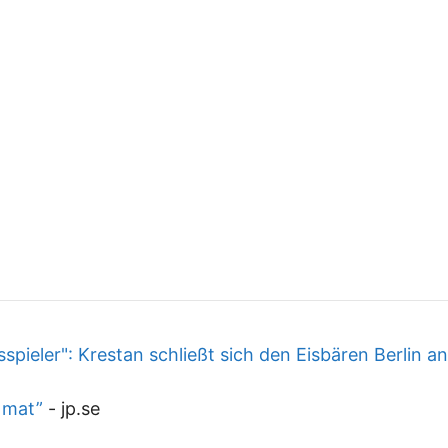
ieler": Krestan schließt sich den Eisbären Berlin an
n mat”
-
jp.se