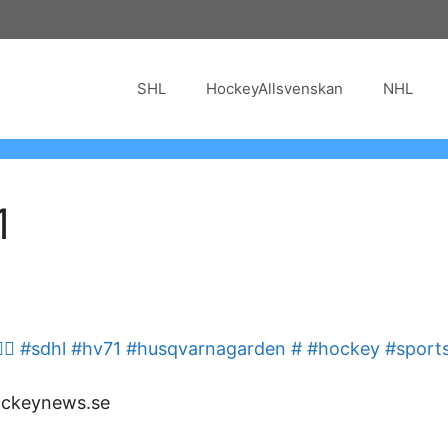
SHL
HockeyAllsvenskan
NHL
1
👷‍♀️ #sdhl #hv71 #husqvarnagarden # #hockey #sport
ckeynews.se