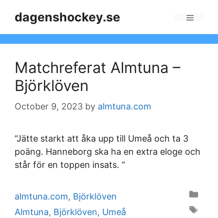
Skip
dagenshockey.se
to
Menu
content
Matchreferat Almtuna –
Björklöven
October 9, 2023
by
almtuna.com
“Jätte starkt att åka upp till Umeå och ta 3
poäng. Hanneborg ska ha en extra eloge och
står för en toppen insats. “
Categories
almtuna.com
,
Björklöven
Tags
Almtuna
,
Björklöven
,
Umeå