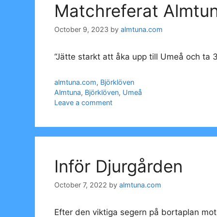
Matchreferat Almtun
October 9, 2023
by
almtuna.com
“Jätte starkt att åka upp till Umeå och ta
Categories
almtuna.com
,
Björklöven
Tags
Almtuna
,
Björklöven
,
Umeå
Leave a comment
Inför Djurgården
October 7, 2022
by
almtuna.com
Efter den viktiga segern på bortaplan mo