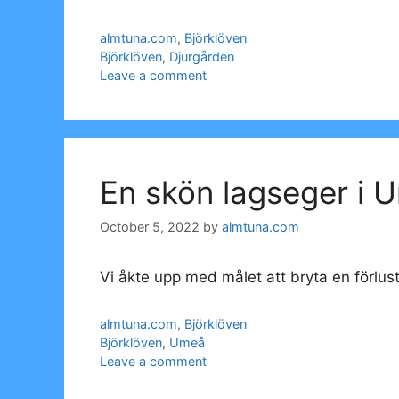
Categories
almtuna.com
,
Björklöven
Tags
Björklöven
,
Djurgården
Leave a comment
En skön lagseger i 
October 5, 2022
by
almtuna.com
Vi åkte upp med målet att bryta en förlus
Categories
almtuna.com
,
Björklöven
Tags
Björklöven
,
Umeå
Leave a comment