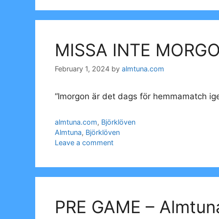
MISSA INTE MORG
February 1, 2024
by
almtuna.com
“Imorgon är det dags för hemmamatch igen
Categories
almtuna.com
,
Björklöven
Tags
Almtuna
,
Björklöven
Leave a comment
PRE GAME – Almtuna