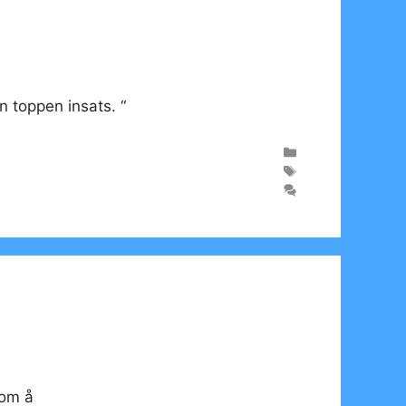
n toppen insats. “
som å