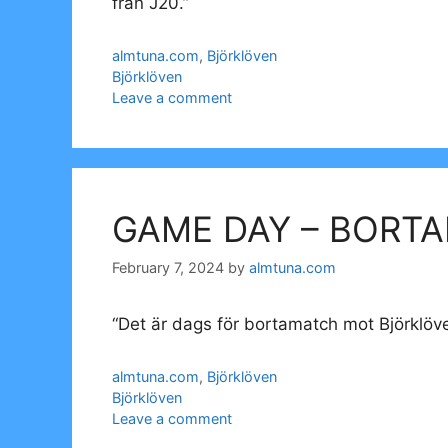
från J20.”
Categories
almtuna.com
,
Björklöven
Tags
Björklöven
Leave a comment
GAME DAY – BORT
February 7, 2024
by
almtuna.com
“Det är dags för bortamatch mot Björklöv
Categories
almtuna.com
,
Björklöven
Tags
Björklöven
Leave a comment