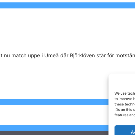
t nu match uppe i Umeå där Björklöven står för motstån
We use techn
to improve 
these techno
IDs on this 
features and
A