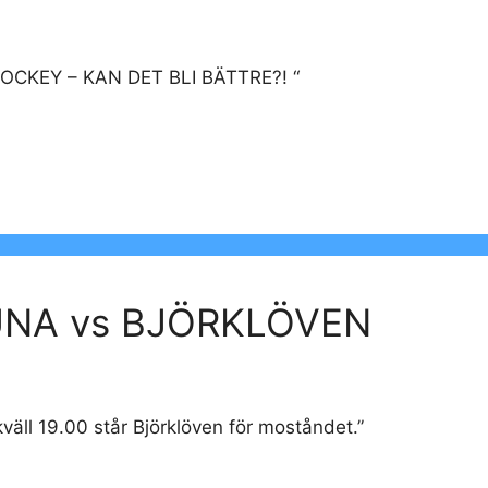
CKEY – KAN DET BLI BÄTTRE?! “
UNA vs BJÖRKLÖVEN
äll 19.00 står Björklöven för moståndet.”