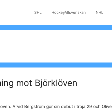
SHL
HockeyAllsvenskan
NHL
ning mot Björklöven
klöven. Arvid Bergström gör sin debut i tröja 29 och O