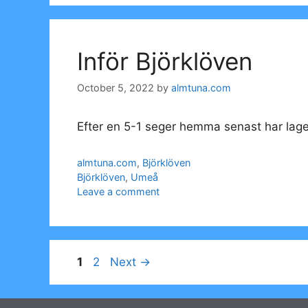
Inför Björklöven
October 5, 2022
by
almtuna.com
Efter en 5-1 seger hemma senast har lage
Categories
almtuna.com
,
Björklöven
Tags
Björklöven
,
Umeå
Leave a comment
Page
Page
1
2
Next
→