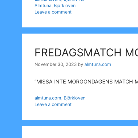
Tags
Almtuna
,
Björklöven
Leave a comment
FREDAGSMATCH M
November 30, 2023
by
almtuna.com
“MISSA INTE MORGONDAGENS MATCH M
Categories
almtuna.com
,
Björklöven
Leave a comment