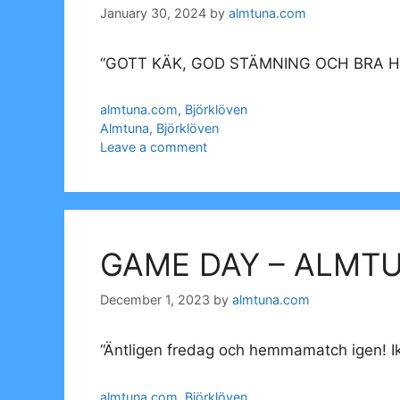
January 30, 2024
by
almtuna.com
“GOTT KÄK, GOD STÄMNING OCH BRA HO
Categories
almtuna.com
,
Björklöven
Tags
Almtuna
,
Björklöven
Leave a comment
GAME DAY – ALMT
December 1, 2023
by
almtuna.com
“Äntligen fredag och hemmamatch igen! Ikv
Categories
almtuna.com
,
Björklöven