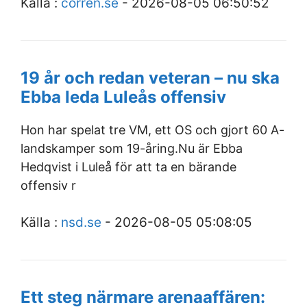
Källa :
corren.se
- 2026-08-05 06:50:52
19 år och redan veteran – nu ska
Ebba leda Luleås offensiv
Hon har spelat tre VM, ett OS och gjort 60 A-
landskamper som 19-åring.Nu är Ebba
Hedqvist i Luleå för att ta en bärande
offensiv r
Källa :
nsd.se
- 2026-08-05 05:08:05
Ett steg närmare arenaaffären: