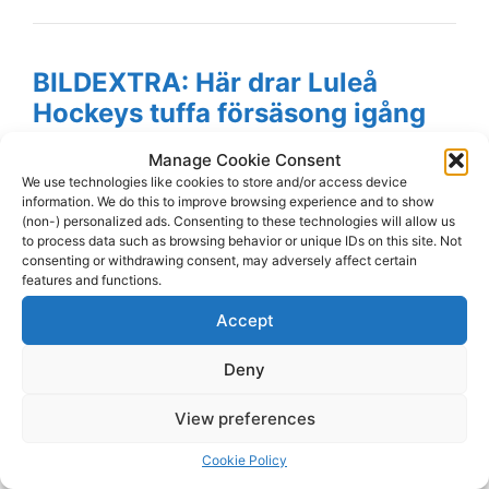
BILDEXTRA: Här drar Luleå
Hockeys tuffa försäsong igång
Manage Cookie Consent
Alla heta bilder från lagets fystester
We use technologies like cookies to store and/or access device
information. We do this to improve browsing experience and to show
Källa :
nsd.se
- 2026-08-03 22:46:16
(non-) personalized ads. Consenting to these technologies will allow us
to process data such as browsing behavior or unique IDs on this site. Not
consenting or withdrawing consent, may adversely affect certain
features and functions.
Accept
Andreassons stora ångest: Tre
minuter av plåga
Deny
View preferences
"Det är alltid lika jäkligt, en ren plåga varenda
gång"
Cookie Policy