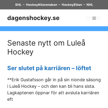
Skip
SHL
–
HockeyAllsvenskan
–
HockeyEttan
–
NHL
to
content
dagenshockey.se
Menu
Senaste nytt om Luleå
Hockey
Ser slutet på karriären – löftet
**Erik Gustafsson går in på sin nionde säsong
i Luleå Hockey – och den kan bli hans sista.
Lagkaptenen öppnar för att avsluta karriären
eft