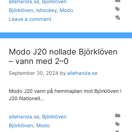
Categories
allehanda.se
,
Björklöven
Tags
Björklöven
,
Ishockey
,
Modo
Leave a comment
Modo J20 nollade Björklöven
– vann med 2–0
September 30, 2024
by
allehanda.se
Modo J20 vann på hemmaplan mot Björklöven i
J20 Nationell…
Categories
allehanda.se
,
Björklöven
Tags
Björklöven
,
Modo