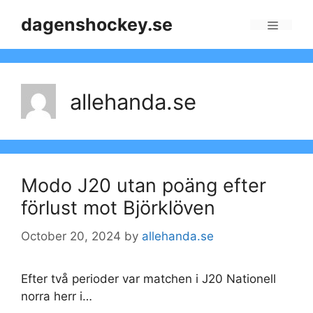
Skip
dagenshockey.se
to
Menu
content
allehanda.se
Modo J20 utan poäng efter
förlust mot Björklöven
October 20, 2024
by
allehanda.se
Efter två perioder var matchen i J20 Nationell
norra herr i…