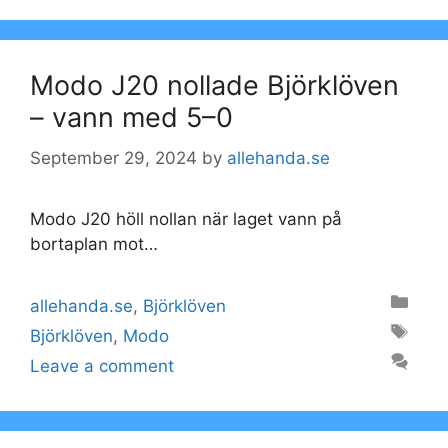
Modo J20 nollade Björklöven
– vann med 5–0
September 29, 2024
by
allehanda.se
Modo J20 höll nollan när laget vann på
bortaplan mot…
Categories
allehanda.se
,
Björklöven
Tags
Björklöven
,
Modo
Leave a comment