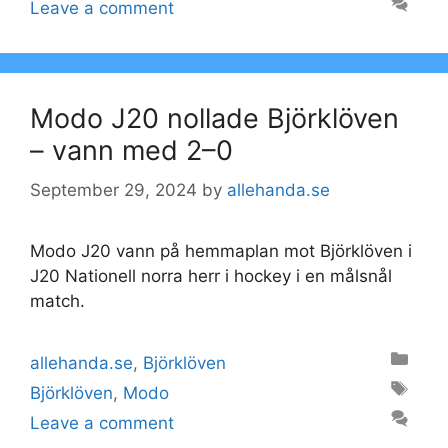
Leave a comment
Modo J20 nollade Björklöven
– vann med 2–0
September 29, 2024
by
allehanda.se
Modo J20 vann på hemmaplan mot Björklöven i
J20 Nationell norra herr i hockey i en målsnål
match.
Categories
allehanda.se
,
Björklöven
Tags
Björklöven
,
Modo
Leave a comment