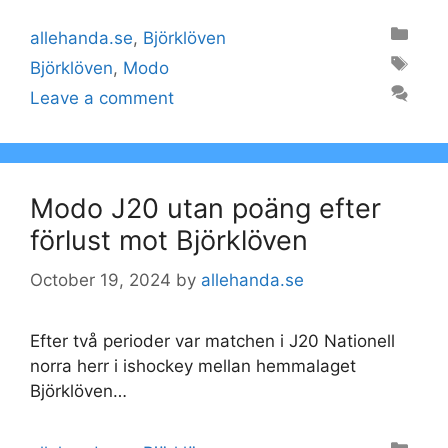
Categories
allehanda.se
,
Björklöven
Tags
Björklöven
,
Modo
Leave a comment
Modo J20 utan poäng efter
förlust mot Björklöven
October 19, 2024
by
allehanda.se
Efter två perioder var matchen i J20 Nationell
norra herr i ishockey mellan hemmalaget
Björklöven…