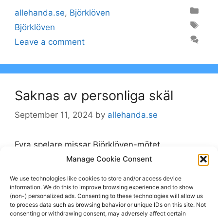
Categories
allehanda.se
,
Björklöven
Tags
Björklöven
Leave a comment
Saknas av personliga skäl
September 11, 2024
by
allehanda.se
Fyra spelare missar Björklöven-mötet.
Manage Cookie Consent
Categories
allehanda.se
,
Björklöven
We use technologies like cookies to store and/or access device
Tags
information. We do this to improve browsing experience and to show
Björklöven
(non-) personalized ads. Consenting to these technologies will allow us
Leave a comment
to process data such as browsing behavior or unique IDs on this site. Not
consenting or withdrawing consent, may adversely affect certain