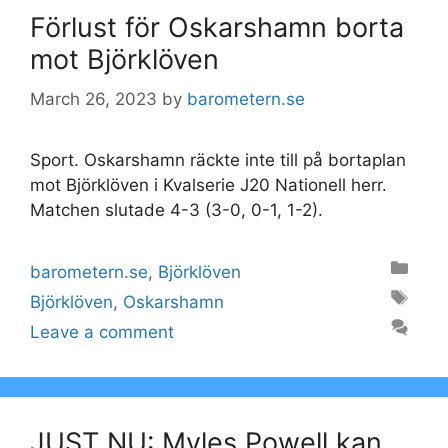
Förlust för Oskarshamn borta
mot Björklöven
March 26, 2023
by
barometern.se
Sport. Oskarshamn räckte inte till på bortaplan
mot Björklöven i Kvalserie J20 Nationell herr.
Matchen slutade 4-3 (3-0, 0-1, 1-2).
Categories
barometern.se
,
Björklöven
Tags
Björklöven
,
Oskarshamn
Leave a comment
JUST NU: Myles Powell kan