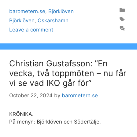
Categories
barometern.se
,
Björklöven
Tags
Björklöven
,
Oskarshamn
Leave a comment
Christian Gustafsson: ”En
vecka, två toppmöten – nu får
vi se vad IKO går för”
October 22, 2024
by
barometern.se
KRÖNIKA.
På menyn: Björklöven och Södertälje.