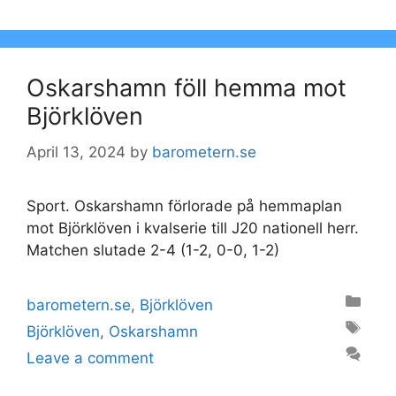
Oskarshamn föll hemma mot
Björklöven
April 13, 2024
by
barometern.se
Sport. Oskarshamn förlorade på hemmaplan
mot Björklöven i kvalserie till J20 nationell herr.
Matchen slutade 2-4 (1-2, 0-0, 1-2)
Categories
barometern.se
,
Björklöven
Tags
Björklöven
,
Oskarshamn
Leave a comment