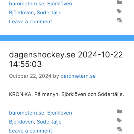
Categories
barometern.se
,
Björklöven
Tags
Björklöven
,
Södertälje
Leave a comment
dagenshockey.se 2024-10-22
14:55:03
October 22, 2024
by
barometern.se
KRÖNIKA. På menyn: Björklöven och Södertälje.
Categories
barometern.se
,
Björklöven
Tags
Björklöven
,
Södertälje
Leave a comment