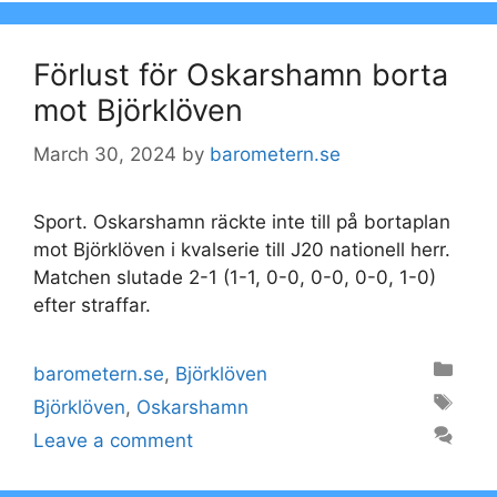
Förlust för Oskarshamn borta
mot Björklöven
March 30, 2024
by
barometern.se
Sport. Oskarshamn räckte inte till på bortaplan
mot Björklöven i kvalserie till J20 nationell herr.
Matchen slutade 2-1 (1-1, 0-0, 0-0, 0-0, 1-0)
efter straffar.
Categories
barometern.se
,
Björklöven
Tags
Björklöven
,
Oskarshamn
Leave a comment