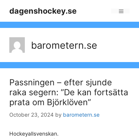
Skip
dagenshockey.se
to
Menu
content
barometern.se
Passningen – efter sjunde
raka segern: ”De kan fortsätta
prata om Björklöven”
October 23, 2024
by
barometern.se
Hockeyallsvenskan.