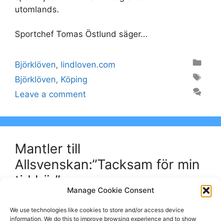
utomlands.
Sportchef Tomas Östlund säger…
Categories
Björklöven
,
lindloven.com
Tags
Björklöven
,
Köping
Leave a comment
Mantler till
Allsvenskan:”Tacksam för min
tid här”
Manage Cookie Consent
September 10, 2022
by
lindloven.com
We use technologies like cookies to store and/or access device
information. We do this to improve browsing experience and to show