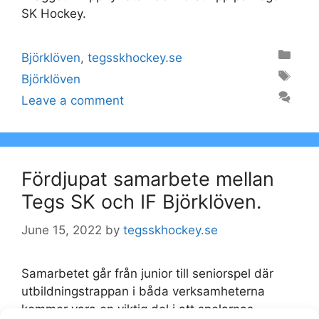
SK Hockey.
Categories
Björklöven
,
tegsskhockey.se
Tags
Björklöven
Leave a comment
Fördjupat samarbete mellan
Tegs SK och IF Björklöven.
June 15, 2022
by
tegsskhockey.se
Samarbetet går från junior till seniorspel där
utbildningstrappan i båda verksamheterna
kommer vara en viktig del i att spelarnas