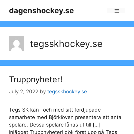
Skip
dagenshockey.se
to
Menu
content
tegsskhockey.se
Truppnyheter!
July 2, 2022
by
tegsskhockey.se
Tegs SK kan i och med sitt fördjupade
samarbete med Björklöven presentera ett antal
spelare. Dessa spelare lånas ut till […]
Inlägget Truppnyheter! dök först upp på Tegs