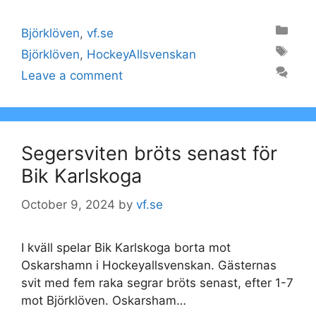
Categories
Björklöven
,
vf.se
Tags
Björklöven
,
HockeyAllsvenskan
Leave a comment
Segersviten bröts senast för
Bik Karlskoga
October 9, 2024
by
vf.se
I kväll spelar Bik Karlskoga borta mot
Oskarshamn i Hockeyallsvenskan. Gästernas
svit med fem raka segrar bröts senast, efter 1-7
mot Björklöven. Oskarsham…