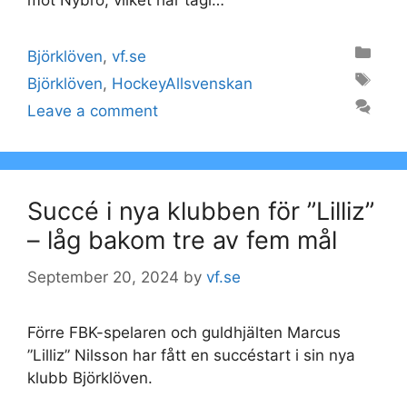
mot Nybro, vilket har tagi…
Categories
Björklöven
,
vf.se
Tags
Björklöven
,
HockeyAllsvenskan
Leave a comment
Succé i nya klubben för ”Lilliz”
– låg bakom tre av fem mål
September 20, 2024
by
vf.se
Förre FBK-spelaren och guldhjälten Marcus
”Lilliz” Nilsson har fått en succéstart i sin nya
klubb Björklöven.