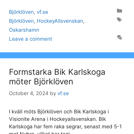
Categories
Björklöven
,
vf.se
Tags
Björklöven
,
HockeyAllsvenskan
,
Oskarshamn
Leave a comment
Formstarka Bik Karlskoga
möter Björklöven
October 4, 2024
by
vf.se
I kväll möts Björklöven och Bik Karlskoga i
Visionite Arena i Hockeyallsvenskan. Bik
Karlskoga har fem raka segrar, senast med 5-1