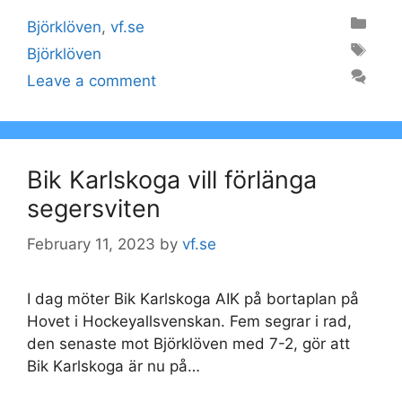
Categories
Björklöven
,
vf.se
Tags
Björklöven
Leave a comment
Bik Karlskoga vill förlänga
segersviten
February 11, 2023
by
vf.se
I dag möter Bik Karlskoga AIK på bortaplan på
Hovet i Hockeyallsvenskan. Fem segrar i rad,
den senaste mot Björklöven med 7-2, gör att
Bik Karlskoga är nu på…