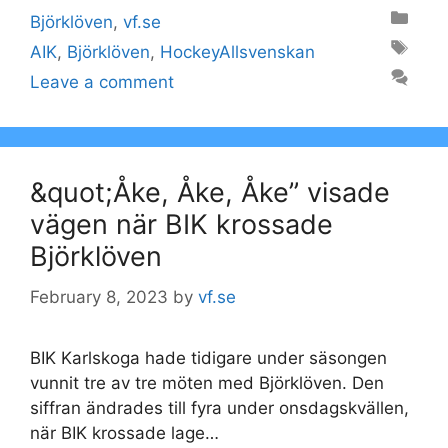
Categories
Björklöven
,
vf.se
Tags
AIK
,
Björklöven
,
HockeyAllsvenskan
Leave a comment
&quot;Åke, Åke, Åke” visade
vägen när BIK krossade
Björklöven
February 8, 2023
by
vf.se
BIK Karlskoga hade tidigare under säsongen
vunnit tre av tre möten med Björklöven. Den
siffran ändrades till fyra under onsdagskvällen,
när BIK krossade lage…