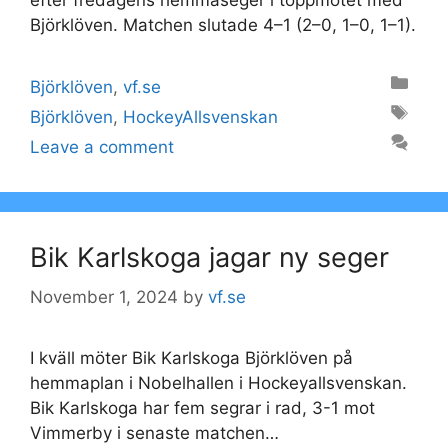
Björklöven. Matchen slutade 4–1 (2–0, 1–0, 1–1).
Categories
Björklöven
,
vf.se
Tags
Björklöven
,
HockeyAllsvenskan
Leave a comment
Bik Karlskoga jagar ny seger
November 1, 2024
by
vf.se
I kväll möter Bik Karlskoga Björklöven på
hemmaplan i Nobelhallen i Hockeyallsvenskan.
Bik Karlskoga har fem segrar i rad, 3-1 mot
Vimmerby i senaste matchen…