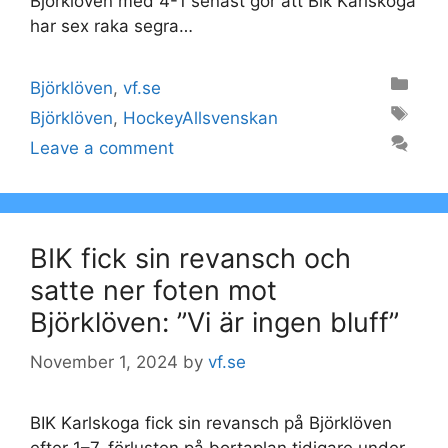
Björklöven med 4-1 senast gör att Bik Karlskoga
har sex raka segra…
Categories
Björklöven
,
vf.se
Tags
Björklöven
,
HockeyAllsvenskan
Leave a comment
BIK fick sin revansch och
satte ner foten mot
Björklöven: ”Vi är ingen bluff”
November 1, 2024
by
vf.se
BIK Karlskoga fick sin revansch på Björklöven