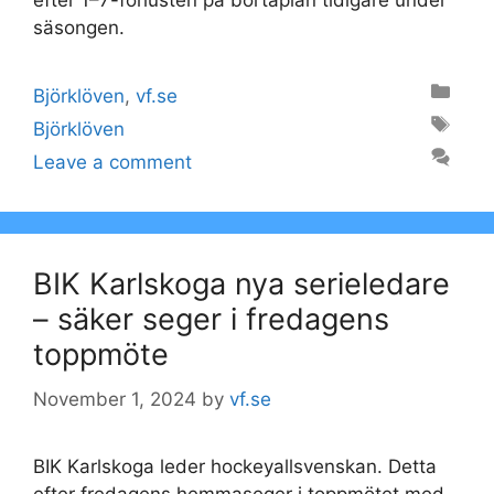
efter 1–7-förlusten på bortaplan tidigare under
säsongen.
Categories
Björklöven
,
vf.se
Tags
Björklöven
Leave a comment
BIK Karlskoga nya serieledare
– säker seger i fredagens
toppmöte
November 1, 2024
by
vf.se
BIK Karlskoga leder hockeyallsvenskan. Detta
efter fredagens hemmaseger i toppmötet med