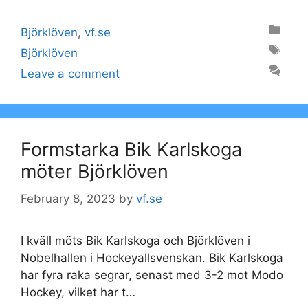
Categories
Björklöven
,
vf.se
Tags
Björklöven
Leave a comment
Formstarka Bik Karlskoga
möter Björklöven
February 8, 2023
by
vf.se
I kväll möts Bik Karlskoga och Björklöven i
Nobelhallen i Hockeyallsvenskan. Bik Karlskoga
har fyra raka segrar, senast med 3-2 mot Modo
Hockey, vilket har t…