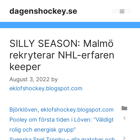
Skip
dagenshockey.se
to
Menu
content
SILLY SEASON: Malmö
rekryterar NHL-erfaren
keeper
August 3, 2022
by
eklofshockey.blogspot.com
Categories
Björklöven
,
eklofshockey.blogspot.com
Pooley om första tiden i Löven: “Väldigt
rolig och energisk grupp”
Svenska Spel Trophy – alla matcher och