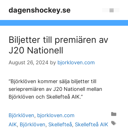
Skip
dagenshockey.se
to
Menu
content
Biljetter till premiären av
J20 Nationell
August 26, 2024
by
bjorkloven.com
“Björklöven kommer sälja biljetter till
seriepremiären av J20 Nationell mellan
Björklöven och Skellefteå AIK.”
Categories
Björklöven
,
bjorkloven.com
Tags
AIK
,
Björklöven
,
Skellefteå
,
Skellefteå AIK