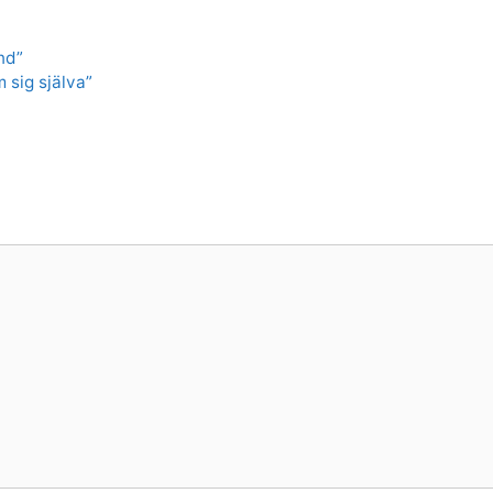
nd”
 sig själva”