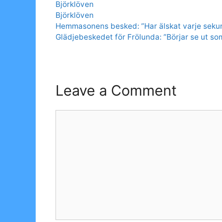
Categories
Björklöven
Tags
Björklöven
Hemmasonens besked: ”Har älskat varje seku
Glädjebeskedet för Frölunda: ”Börjar se ut som
Leave a Comment
Comment