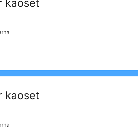
r kaoset
arna
r kaoset
arna