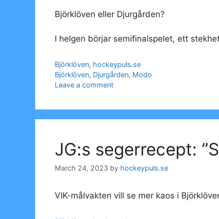
Björklöven eller Djurgården?
I helgen börjar semifinalspelet, ett ste
Categories
Björklöven
,
hockeypuls.se
Tags
Björklöven
,
Djurgården
,
Modo
Leave a comment
JG:s segerrecept: ”
March 24, 2023
by
hockeypuls.se
VIK-målvakten vill se mer kaos i Björklöv