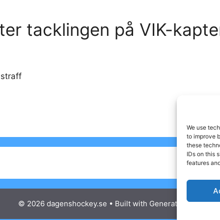
er tacklingen på VIK-kapt
straff
We use techn
to improve 
these techno
IDs on this 
features and
A
© 2026 dagenshockey.se
• Built with
GeneratePress