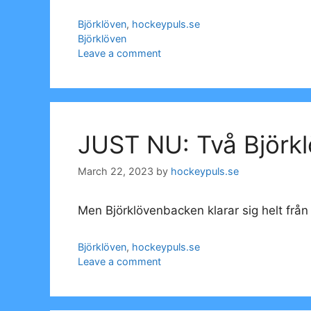
Categories
Björklöven
,
hockeypuls.se
Tags
Björklöven
Leave a comment
JUST NU: Två Björkl
March 22, 2023
by
hockeypuls.se
Men Björklövenbacken klarar sig helt från 
Categories
Björklöven
,
hockeypuls.se
Leave a comment