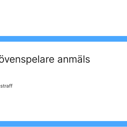
övenspelare anmäls
straff