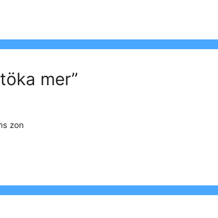
Stöka mer”
ens zon