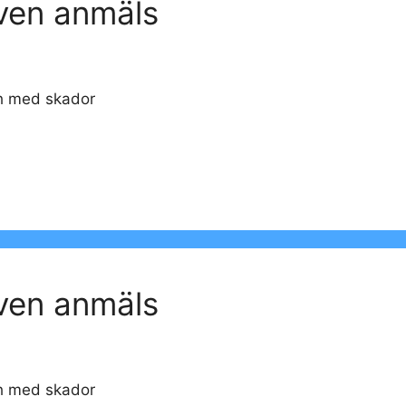
öven anmäls
h med skador
öven anmäls
h med skador