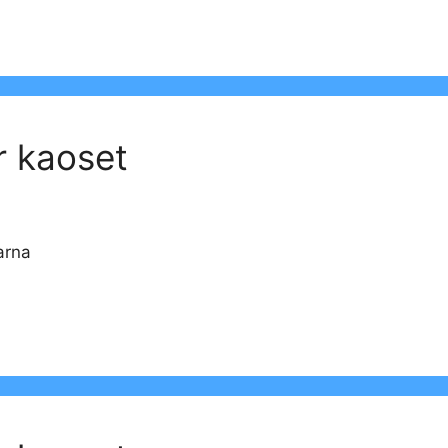
r kaoset
arna