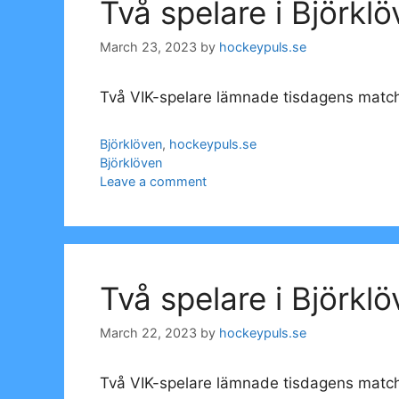
Två spelare i Björkl
March 23, 2023
by
hockeypuls.se
Två VIK-spelare lämnade tisdagens matc
Categories
Björklöven
,
hockeypuls.se
Tags
Björklöven
Leave a comment
Två spelare i Björkl
March 22, 2023
by
hockeypuls.se
Två VIK-spelare lämnade tisdagens matc