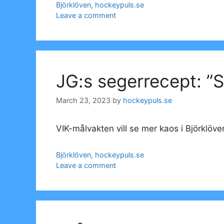
Categories
Björklöven
,
hockeypuls.se
Leave a comment
JG:s segerrecept: ”
March 23, 2023
by
hockeypuls.se
VIK-målvakten vill se mer kaos i Björklöv
Categories
Björklöven
,
hockeypuls.se
Leave a comment