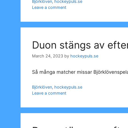
Categories
Björklöven
,
hockeypuls.se
Leave a comment
Duon stängs av efte
March 24, 2023
by
hockeypuls.se
Så många matcher missar Björklövenspel
Categories
Björklöven
,
hockeypuls.se
Leave a comment