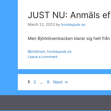
JUST NU: Anmäls eft
March 22, 2023
by
hockeypuls.se
Men Björklövenbacken klarar sig helt från 
Categories
Björklöven
,
hockeypuls.se
Leave a comment
Page
Page
Page
1
2
…
9
Next
→