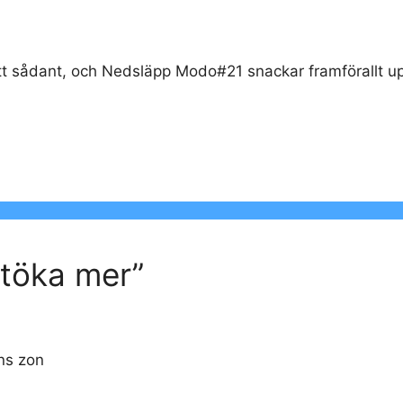
khett sådant, och Nedsläpp Modo#21 snackar framförallt
Stöka mer”
ens zon