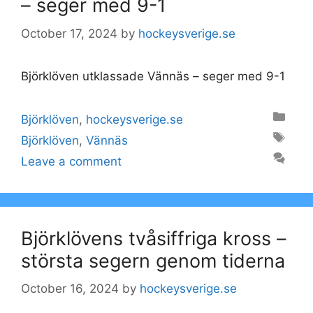
– seger med 9-1
October 17, 2024
by
hockeysverige.se
Björklöven utklassade Vännäs – seger med 9-1
Categories
Björklöven
,
hockeysverige.se
Tags
Björklöven
,
Vännäs
Leave a comment
Björklövens tvåsiffriga kross –
största segern genom tiderna
October 16, 2024
by
hockeysverige.se