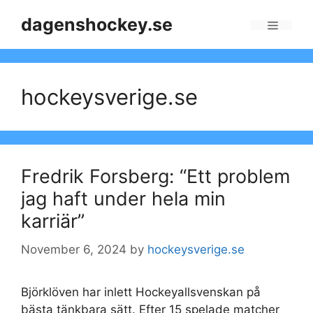
Skip
dagenshockey.se
to
Menu
content
hockeysverige.se
Fredrik Forsberg: “Ett problem
jag haft under hela min
karriär”
November 6, 2024
by
hockeysverige.se
Björklöven har inlett Hockeyallsvenskan på
bästa tänkbara sätt. Efter 15 spelade matcher