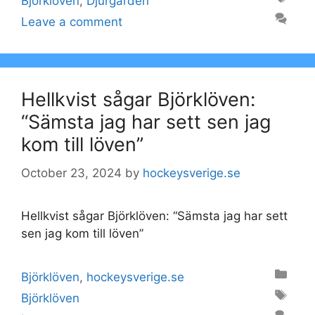
Björklöven
,
Djurgården
Leave a comment
Hellkvist sågar Björklöven:
“Sämsta jag har sett sen jag
kom till löven”
October 23, 2024
by
hockeysverige.se
Hellkvist sågar Björklöven: “Sämsta jag har sett
sen jag kom till löven”
Categories
Björklöven
,
hockeysverige.se
Tags
Björklöven