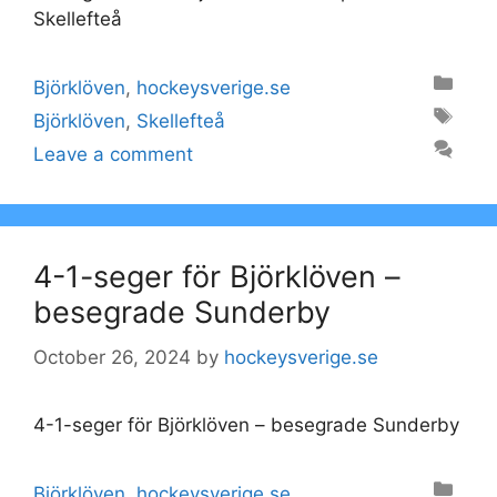
Skellefteå
Categories
Björklöven
,
hockeysverige.se
Tags
Björklöven
,
Skellefteå
Leave a comment
4-1-seger för Björklöven –
besegrade Sunderby
October 26, 2024
by
hockeysverige.se
4-1-seger för Björklöven – besegrade Sunderby
Categories
Björklöven
,
hockeysverige.se