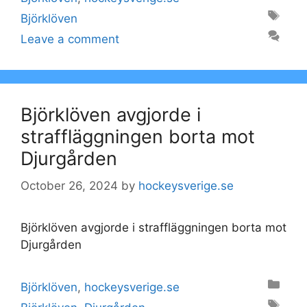
Tags
Björklöven
Leave a comment
Björklöven avgjorde i
straffläggningen borta mot
Djurgården
October 26, 2024
by
hockeysverige.se
Björklöven avgjorde i straffläggningen borta mot
Djurgården
Categories
Björklöven
,
hockeysverige.se
Tags