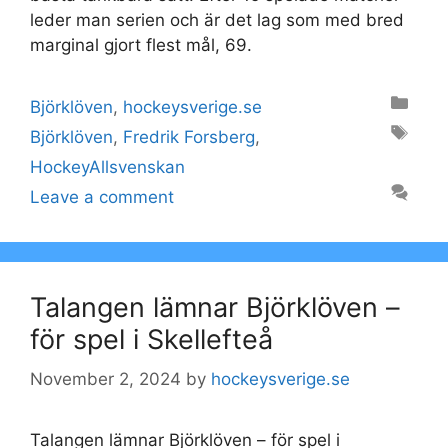
leder man serien och är det lag som med bred
marginal gjort flest mål, 69.
Categories
Björklöven
,
hockeysverige.se
Tags
Björklöven
,
Fredrik Forsberg
,
HockeyAllsvenskan
Leave a comment
Talangen lämnar Björklöven –
för spel i Skellefteå
November 2, 2024
by
hockeysverige.se
Talangen lämnar Björklöven – för spel i