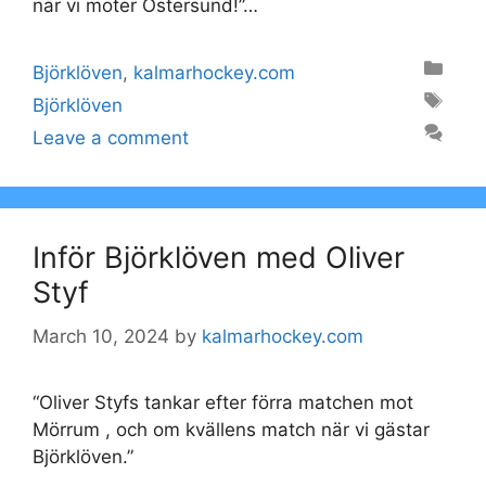
när vi möter Östersund!”…
Categories
Björklöven
,
kalmarhockey.com
Tags
Björklöven
Leave a comment
Inför Björklöven med Oliver
Styf
March 10, 2024
by
kalmarhockey.com
“Oliver Styfs tankar efter förra matchen mot
Mörrum , och om kvällens match när vi gästar
Björklöven.”