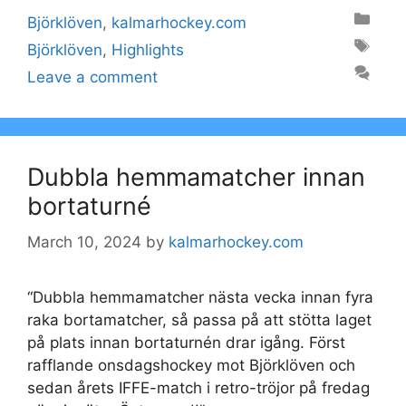
Categories
Björklöven
,
kalmarhockey.com
Tags
Björklöven
,
Highlights
Leave a comment
Dubbla hemmamatcher innan
bortaturné
March 10, 2024
by
kalmarhockey.com
“Dubbla hemmamatcher nästa vecka innan fyra
raka bortamatcher, så passa på att stötta laget
på plats innan bortaturnén drar igång. Först
rafflande onsdagshockey mot Björklöven och
sedan årets IFFE-match i retro-tröjor på fredag