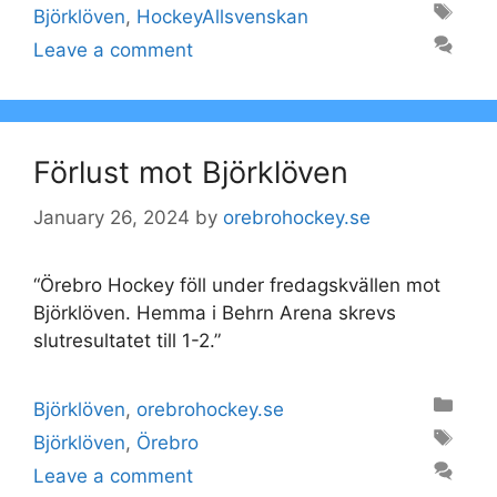
Tags
Björklöven
,
HockeyAllsvenskan
Leave a comment
Förlust mot Björklöven
January 26, 2024
by
orebrohockey.se
“Örebro Hockey föll under fredagskvällen mot
Björklöven. Hemma i Behrn Arena skrevs
slutresultatet till 1-2.”
Categories
Björklöven
,
orebrohockey.se
Tags
Björklöven
,
Örebro
Leave a comment