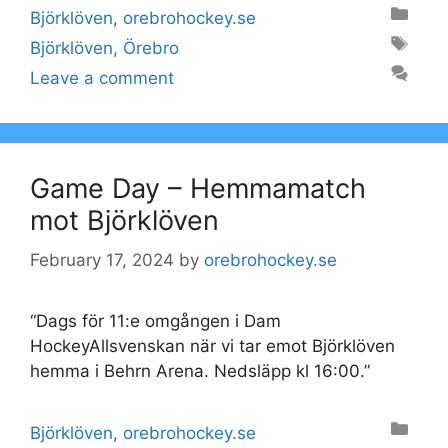
Categories
Björklöven
,
orebrohockey.se
Tags
Björklöven
,
Örebro
Leave a comment
Game Day – Hemmamatch
mot Björklöven
February 17, 2024
by
orebrohockey.se
“Dags för 11:e omgången i Dam
HockeyAllsvenskan när vi tar emot Björklöven
hemma i Behrn Arena. Nedsläpp kl 16:00.”
Categories
Björklöven
,
orebrohockey.se