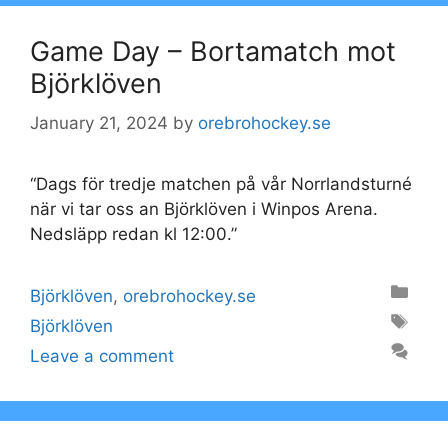
Game Day – Bortamatch mot
Björklöven
January 21, 2024
by
orebrohockey.se
“Dags för tredje matchen på vår Norrlandsturné
när vi tar oss an Björklöven i Winpos Arena.
Nedsläpp redan kl 12:00.”
Categories
Björklöven
,
orebrohockey.se
Tags
Björklöven
Leave a comment