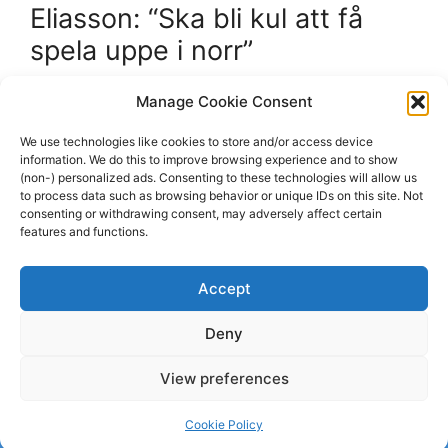
Eliasson: “Ska bli kul att få
spela uppe i norr”
January 18, 2024
by
orebrohockey.se
Manage Cookie Consent
We use technologies like cookies to store and/or access device
“Clara Eliasson ger oss det senaste inför
information. We do this to improve browsing experience and to show
matcherna mot Skellefteå och Björklöven. “
(non-) personalized ads. Consenting to these technologies will allow us
to process data such as browsing behavior or unique IDs on this site. Not
consenting or withdrawing consent, may adversely affect certain
features and functions.
Categories
Björklöven
,
orebrohockey.se
Tags
Björklöven
,
Skellefteå
Accept
Leave a comment
Deny
View preferences
© 2026 dagenshockey.se
• Built with
GeneratePress
Cookie Policy
Click here to revoke your choice
.