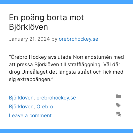
En poäng borta mot
Björklöven
January 21, 2024
by
orebrohockey.se
“Örebro Hockey avslutade Norrlandsturnén med
att pressa Björklöven till straffläggning. Väl där
drog Umeålaget det längsta strået och fick med
sig extrapoängen.”
Categories
Björklöven
,
orebrohockey.se
Tags
Björklöven
,
Örebro
Leave a comment