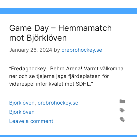
Game Day – Hemmamatch
mot Björklöven
January 26, 2024
by
orebrohockey.se
“Fredaghockey i Behrn Arena! Varmt välkomna
ner och se tjejerna jaga fjärdeplatsen för
vidarespel inför kvalet mot SDHL.”
Categories
Björklöven
,
orebrohockey.se
Tags
Björklöven
Leave a comment