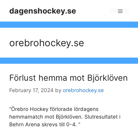
Skip
dagenshockey.se
to
Menu
content
orebrohockey.se
Förlust hemma mot Björklöven
February 17, 2024
by
orebrohockey.se
“Örebro Hockey förlorade lördagens
hemmamatch mot Björklöven. Slutresultatet i
Behrn Arena skrevs till 0-4. “