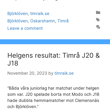
Categories
Björklöven
,
timraik.se
Tags
Björklöven
,
Oskarshamn
,
Timrå
Leave a comment
Helgens resultat: Timrå J20 &
J18
November 20, 2023
by
timraik.se
“Båda våra juniorlag har matchat under helgen
som var. J20 spelade borta mot Modo och J18
hade dubbla hemmamatcher mot Clemensnäs
och Björklöven.”