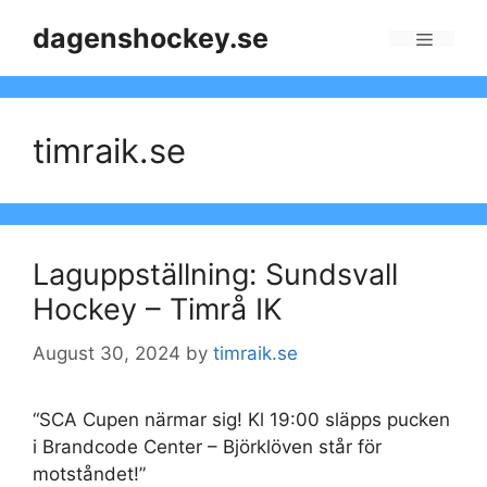
Skip
dagenshockey.se
to
Menu
content
timraik.se
Laguppställning: Sundsvall
Hockey – Timrå IK
August 30, 2024
by
timraik.se
“SCA Cupen närmar sig! Kl 19:00 släpps pucken
i Brandcode Center – Björklöven står för
motståndet!”