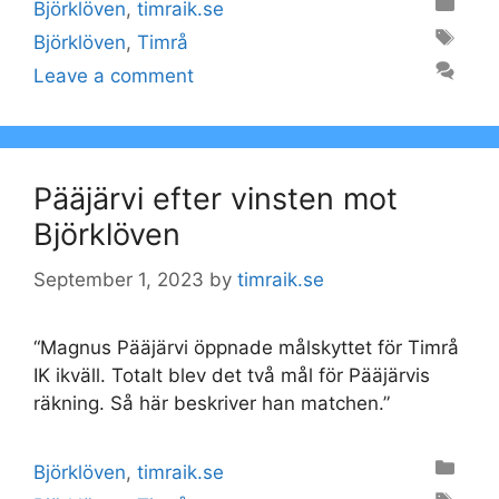
Categories
Björklöven
,
timraik.se
Tags
Björklöven
,
Timrå
Leave a comment
Pääjärvi efter vinsten mot
Björklöven
September 1, 2023
by
timraik.se
“Magnus Pääjärvi öppnade målskyttet för Timrå
IK ikväll. Totalt blev det två mål för Pääjärvis
räkning. Så här beskriver han matchen.”
Categories
Björklöven
,
timraik.se