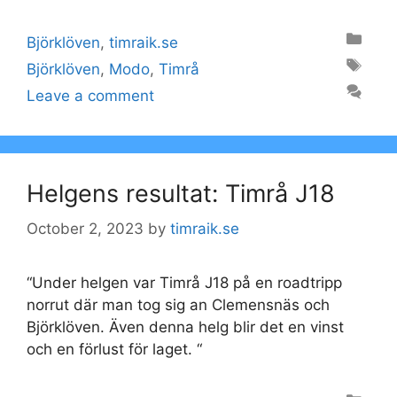
Categories
Björklöven
,
timraik.se
Tags
Björklöven
,
Modo
,
Timrå
Leave a comment
Helgens resultat: Timrå J18
October 2, 2023
by
timraik.se
“Under helgen var Timrå J18 på en roadtripp
norrut där man tog sig an Clemensnäs och
Björklöven. Även denna helg blir det en vinst
och en förlust för laget. “