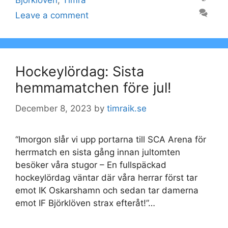
Björklöven
,
Timrå
Leave a comment
Hockeylördag: Sista
hemmamatchen före jul!
December 8, 2023
by
timraik.se
“Imorgon slår vi upp portarna till SCA Arena för
herrmatch en sista gång innan jultomten
besöker våra stugor – En fullspäckad
hockeylördag väntar där våra herrar först tar
emot IK Oskarshamn och sedan tar damerna
emot IF Björklöven strax efteråt!”…