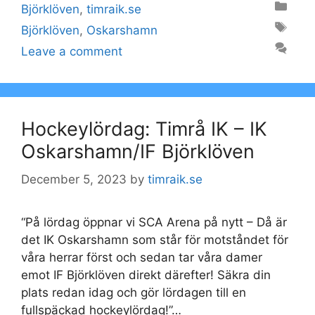
Categories
Björklöven
,
timraik.se
Tags
Björklöven
,
Oskarshamn
Leave a comment
Hockeylördag: Timrå IK – IK
Oskarshamn/IF Björklöven
December 5, 2023
by
timraik.se
“På lördag öppnar vi SCA Arena på nytt – Då är
det IK Oskarshamn som står för motståndet för
våra herrar först och sedan tar våra damer
emot IF Björklöven direkt därefter! Säkra din
plats redan idag och gör lördagen till en
fullspäckad hockeylördag!”…