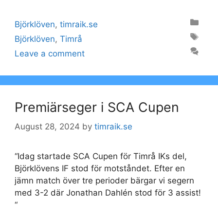
Categories
Björklöven
,
timraik.se
Tags
Björklöven
,
Timrå
Leave a comment
Premiärseger i SCA Cupen
August 28, 2024
by
timraik.se
“Idag startade SCA Cupen för Timrå IKs del,
Björklövens IF stod för motståndet. Efter en
jämn match över tre perioder bärgar vi segern
med 3-2 där Jonathan Dahlén stod för 3 assist!
“