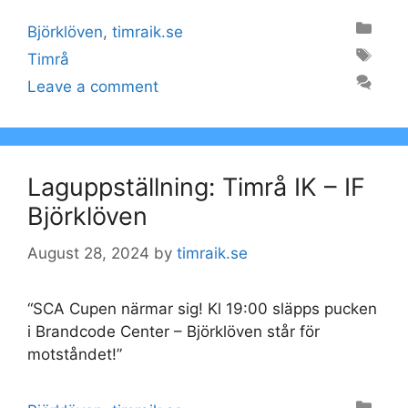
Categories
Björklöven
,
timraik.se
Tags
Timrå
Leave a comment
Laguppställning: Timrå IK – IF
Björklöven
August 28, 2024
by
timraik.se
“SCA Cupen närmar sig! Kl 19:00 släpps pucken
i Brandcode Center – Björklöven står för
motståndet!”
Categories