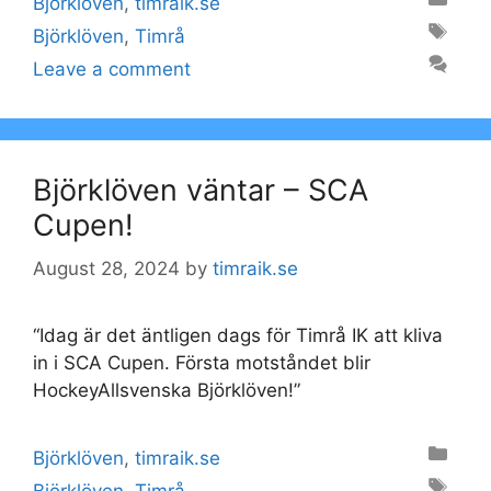
Björklöven
,
timraik.se
Tags
Björklöven
,
Timrå
Leave a comment
Björklöven väntar – SCA
Cupen!
August 28, 2024
by
timraik.se
“Idag är det äntligen dags för Timrå IK att kliva
in i SCA Cupen. Första motståndet blir
HockeyAllsvenska Björklöven!”
Categories
Björklöven
,
timraik.se
Tags