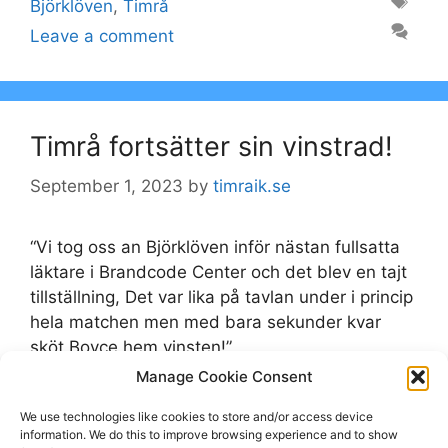
Tags
Björklöven
,
Timrå
Leave a comment
Timrå fortsätter sin vinstrad!
September 1, 2023
by
timraik.se
“Vi tog oss an Björklöven inför nästan fullsatta
läktare i Brandcode Center och det blev en tajt
tillställning, Det var lika på tavlan under i princip
hela matchen men med bara sekunder kvar
sköt Boyce hem vinsten!”
Manage Cookie Consent
Categories
Björklöven
,
timraik.se
We use technologies like cookies to store and/or access device
Tags
information. We do this to improve browsing experience and to show
Björklöven
,
Timrå