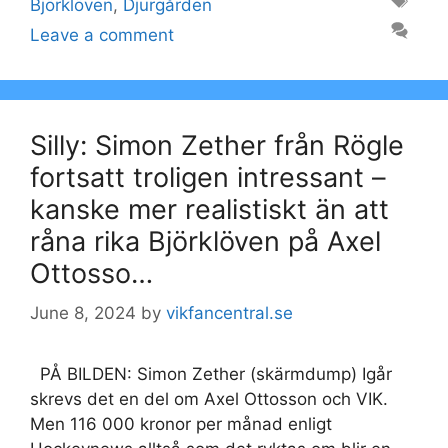
Tags
Björklöven
,
Djurgården
Leave a comment
Silly: Simon Zether från Rögle
fortsatt troligen intressant –
kanske mer realistiskt än att
råna rika Björklöven på Axel
Ottosso…
June 8, 2024
by
vikfancentral.se
PÅ BILDEN: Simon Zether (skärmdump) Igår
skrevs det en del om Axel Ottosson och VIK.
Men 116 000 kronor per månad enligt