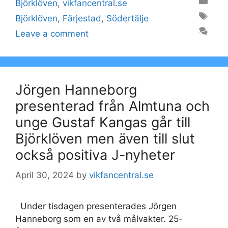
Categories
Björklöven
,
vikfancentral.se
Tags
Björklöven
,
Färjestad
,
Södertälje
Leave a comment
Jörgen Hanneborg
presenterad från Almtuna och
unge Gustaf Kangas går till
Björklöven men även till slut
också positiva J-nyheter
April 30, 2024
by
vikfancentral.se
Under tisdagen presenterades Jörgen
Hanneborg som en av två målvakter. 25-