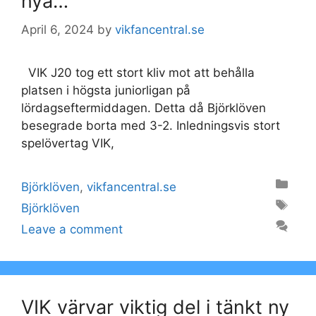
nya…
April 6, 2024
by
vikfancentral.se
VIK J20 tog ett stort kliv mot att behålla
platsen i högsta juniorligan på
lördagseftermiddagen. Detta då Björklöven
besegrade borta med 3-2. Inledningsvis stort
spelövertag VIK,
Categories
Björklöven
,
vikfancentral.se
Tags
Björklöven
Leave a comment
VIK värvar viktig del i tänkt ny