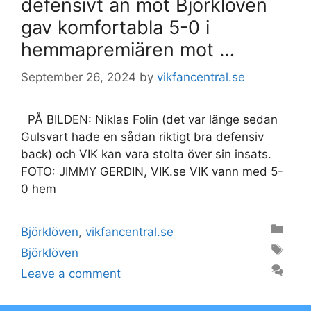
defensivt än mot Björklöven
gav komfortabla 5-0 i
hemmapremiären mot …
September 26, 2024
by
vikfancentral.se
PÅ BILDEN: Niklas Folin (det var länge sedan
Gulsvart hade en sådan riktigt bra defensiv
back) och VIK kan vara stolta över sin insats.
FOTO: JIMMY GERDIN, VIK.se VIK vann med 5-
0 hem
Categories
Björklöven
,
vikfancentral.se
Tags
Björklöven
Leave a comment