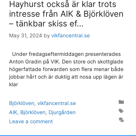
Hayhurst också är klar trots
intresse från AIK & Björklöven
– tänkbar skiss ef…
May 31, 2024
by
vikfancentral.se
Under fredagseftermiddagen presenterades
Anton Gradin på VIK. Den store och skottglade
högerfattade forwarden som flera menar både
jobbar hårt och är duktig att nosa upp lägen är
klar
Categories
Björklöven
,
vikfancentral.se
Tags
AIK
,
Björklöven
,
Djurgården
Leave a comment