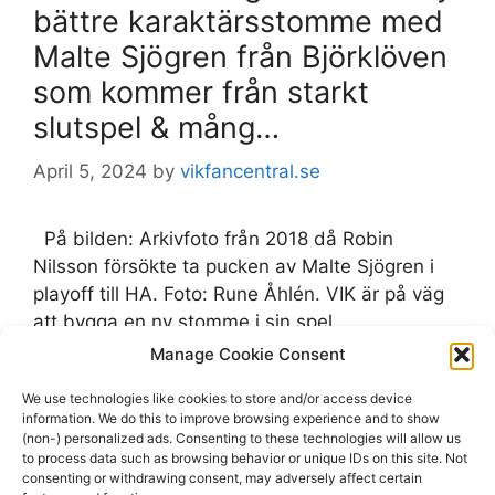
bättre karaktärsstomme med
Malte Sjögren från Björklöven
som kommer från starkt
slutspel & mång…
April 5, 2024
by
vikfancentral.se
På bilden: Arkivfoto från 2018 då Robin
Nilsson försökte ta pucken av Malte Sjögren i
playoff till HA. Foto: Rune Åhlén. VIK är på väg
att bygga en ny stomme i sin spel
Manage Cookie Consent
Categories
Björklöven
,
vikfancentral.se
We use technologies like cookies to store and/or access device
Tags
information. We do this to improve browsing experience and to show
Björklöven
,
Malte Sjögren
(non-) personalized ads. Consenting to these technologies will allow us
Leave a comment
to process data such as browsing behavior or unique IDs on this site. Not
consenting or withdrawing consent, may adversely affect certain