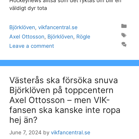
Hockeynews alltså som det ryktas om blir en
väldigt dyr tota
Categories
Björklöven
,
vikfancentral.se
Tags
Axel Ottosson
,
Björklöven
,
Rögle
Leave a comment
Västerås ska försöka snuva
Björklöven på toppcentern
Axel Ottosson – men VIK-
fansen ska kanske inte ropa
hej än?
June 7, 2024
by
vikfancentral.se