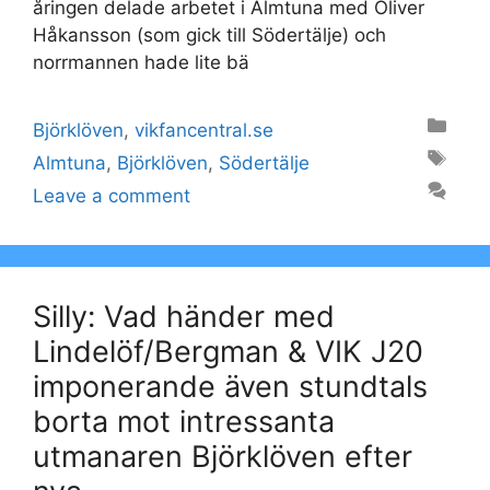
åringen delade arbetet i Almtuna med Oliver
Håkansson (som gick till Södertälje) och
norrmannen hade lite bä
Categories
Björklöven
,
vikfancentral.se
Tags
Almtuna
,
Björklöven
,
Södertälje
Leave a comment
Silly: Vad händer med
Lindelöf/Bergman & VIK J20
imponerande även stundtals
borta mot intressanta
utmanaren Björklöven efter