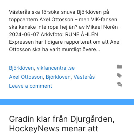
Västerås ska försöka snuva Björklöven på
toppcentern Axel Ottosson – men VIK-fansen
ska kanske inte ropa hej än? av Mikael Norén ·
2024-06-07 Arkivfoto: RUNE ÅHLÉN
Expressen har tidigare rapporterat om att Axel
Ottosson ska ha varit muntligt övere…
Categories
Björklöven
,
vikfancentral.se
Tags
Axel Ottosson
,
Björklöven
,
Västerås
Leave a comment
Gradin klar från Djurgården,
HockeyNews menar att