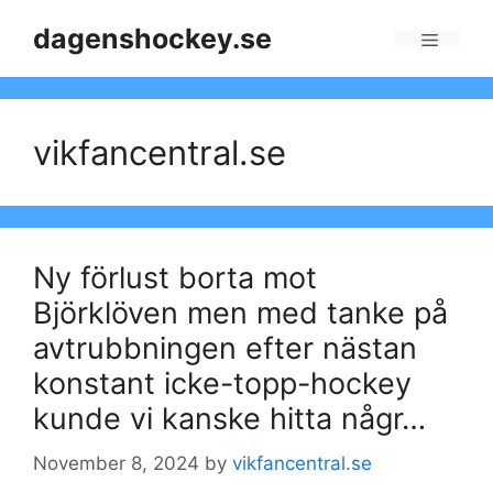
Skip
dagenshockey.se
to
Menu
content
vikfancentral.se
Ny förlust borta mot
Björklöven men med tanke på
avtrubbningen efter nästan
konstant icke-topp-hockey
kunde vi kanske hitta någr…
November 8, 2024
by
vikfancentral.se