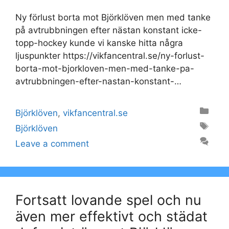
Ny förlust borta mot Björklöven men med tanke
på avtrubbningen efter nästan konstant icke-
topp-hockey kunde vi kanske hitta några
ljuspunkter https://vikfancentral.se/ny-forlust-
borta-mot-bjorkloven-men-med-tanke-pa-
avtrubbningen-efter-nastan-konstant-…
Categories
Björklöven
,
vikfancentral.se
Tags
Björklöven
Leave a comment
Fortsatt lovande spel och nu
även mer effektivt och städat