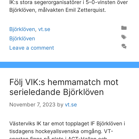
IK:s stora segerorganisatörer i 5–0-vinsten över
Björklöven, målvakten Emil Zetterquist.
Categories
Björklöven
,
vt.se
Tags
Björklöven
Leave a comment
Följ VIK:s hemmamatch mot
serieledande Björklöven
November 7, 2023
by
vt.se
Västerviks IK tar emot topplaget IF Björklöven i
tisdagens hockeyallsvenska omgång. VT-
sporten finns på plats i ACT-Hallen och