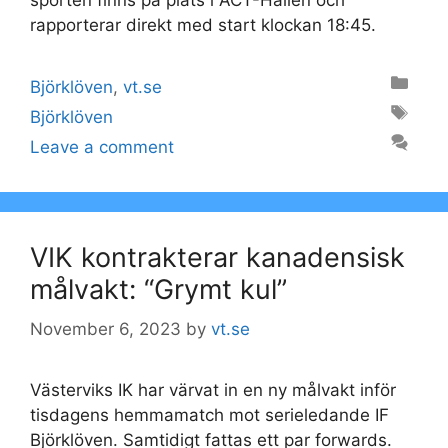
rapporterar direkt med start klockan 18:45.
Categories
Björklöven
,
vt.se
Tags
Björklöven
Leave a comment
VIK kontrakterar kanadensisk
målvakt: “Grymt kul”
November 6, 2023
by
vt.se
Västerviks IK har värvat in en ny målvakt inför
tisdagens hemmamatch mot serieledande IF
Björklöven. Samtidigt fattas ett par forwards.