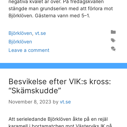
negativa kvalet är över. På fredagskvällen
stängde man grundserien med att förlora mot
Björklöven. Gästerna vann med 5–1.
Categories
Björklöven
,
vt.se
Tags
Björklöven
Leave a comment
Besvikelse efter VIK:s kross:
“Skämskudde”
November 8, 2023
by
vt.se
Att serieledande Björklöven åkte på en rejäl
karamell i bortamatchen mot Västerviks IK på