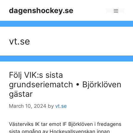
Skip
dagenshockey.se
to
Menu
content
vt.se
Följ VIK:s sista
grundseriematch • Björklöven
gästar
March 10, 2024
by
vt.se
Västerviks IK tar emot IF Björklöven i fredagens
sista omgång av Hockeyallsvenskan innan