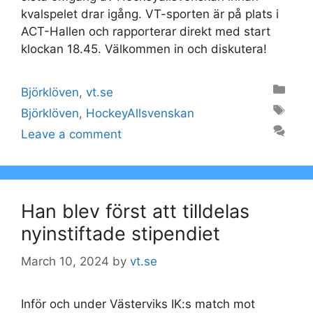
kvalspelet drar igång. VT-sporten är på plats i
ACT-Hallen och rapporterar direkt med start
klockan 18.45. Välkommen in och diskutera!
Categories
Björklöven
,
vt.se
Tags
Björklöven
,
HockeyAllsvenskan
Leave a comment
Han blev först att tilldelas
nyinstiftade stipendiet
March 10, 2024
by
vt.se
Inför och under Västerviks IK:s match mot