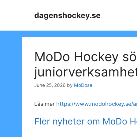
Skip
to
dagenshockey.se
content
MoDo Hockey söke
juniorverksamhe
June 25, 2026
by
MoDose
Läs mer
https://www.modohockey.se/ar
Fler nyheter om MoDo 