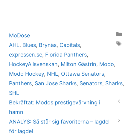
Categories
MoDose
Tags
AHL
,
Blues
,
Brynäs
,
Capitals
,
expressen.se
,
Florida Panthers
,
HockeyAllsvenskan
,
Milton Gästrin
,
Modo
,
Modo Hockey
,
NHL
,
Ottawa Senators
,
Panthers
,
San Jose Sharks
,
Senators
,
Sharks
,
SHL
Bekräftat: Modos prestigevärvning i
hamn
ANALYS: Så står sig favoriterna – lagdel
för lagdel