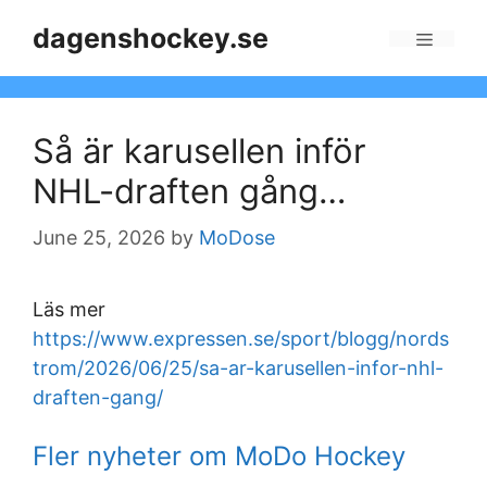
Skip
dagenshockey.se
to
Menu
content
Så är karusellen inför
NHL-draften gång…
June 25, 2026
by
MoDose
Läs mer
https://www.expressen.se/sport/blogg/nords
trom/2026/06/25/sa-ar-karusellen-infor-nhl-
draften-gang/
Fler nyheter om MoDo Hockey