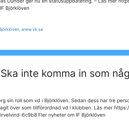
eas Dunder ger nu en statusuppdatering. – Läs mer htt
IF Björklöven
Björklöven
,
www.vk.se
”Ska inte komma in som någ
 sin roll som vd i Björklöven. Sedan dess har tre perso
 tagit över som tillförordnad vd i klubben. Läs mer htt
velvind-6c9b8 Fler nyheter om IF Björklöven