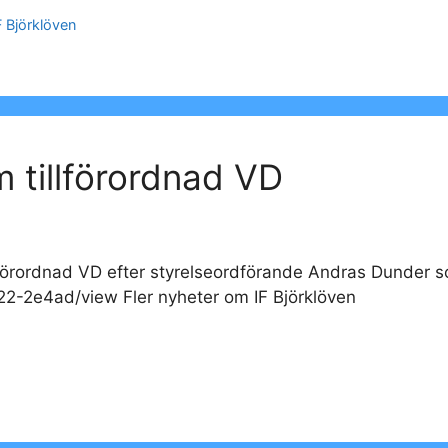
F Björklöven
m tillförordnad VD
illförordnad VD efter styrelseordförande Andras Dunder 
22-2e4ad/view Fler nyheter om IF Björklöven