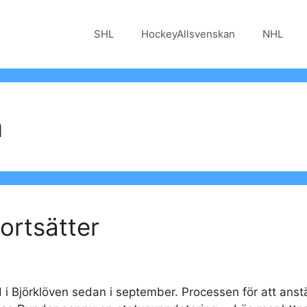
SHL
HockeyAllsvenskan
NHL
n
fortsätter
d i Björklöven sedan i september. Processen för att anstä