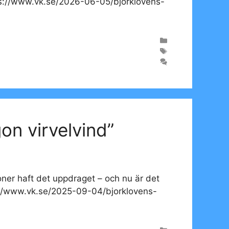
ps://www.vk.se/2026-06-05/bjorklovens-
on virvelvind”
ner haft det uppdraget – och nu är det
ps://www.vk.se/2025-09-04/bjorklovens-