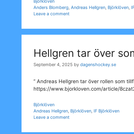
Categories
Björklöven
Tags
Anders Blomberg
,
Andreas Hellgren
,
Björklöven
,
I
Leave a comment
Hellgren tar över so
September 4, 2025
by
dagenshockey.se
” Andreas Hellgren tar över rollen som t
https://www.bjorkloven.com/article/8czat
Categories
Björklöven
Tags
Andreas Hellgren
,
Björklöven
,
IF Björklöven
Leave a comment