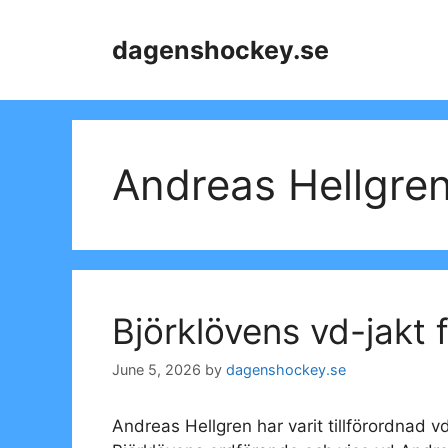
Skip
to
dagenshockey.se
content
Andreas Hellgre
Björklövens vd-jakt 
June 5, 2026
by
dagenshockey.se
Andreas Hellgren har varit tillförordnad v