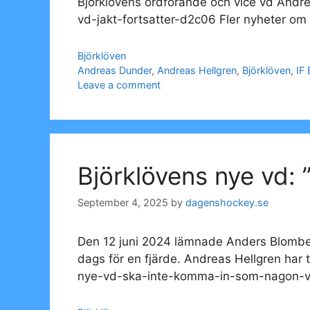
Björklövens ordförande och vice vd Andr
vd-jakt-fortsatter-d2c06 Fler nyheter om 
Categories
Björklöven
Tags
Andreas Dunder
,
Andreas Hellgren
,
Björklöven
,
IF 
Leave a comment
Björklövens nye vd: 
September 4, 2025
by
dagenshockey.se
Den 12 juni 2024 lämnade Anders Blomberg
dags för en fjärde. Andreas Hellgren har
nye-vd-ska-inte-komma-in-som-nagon-vir