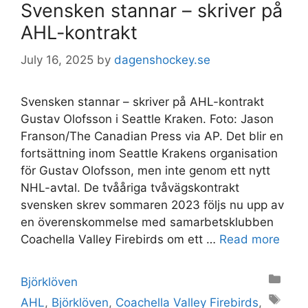
Svensken stannar – skriver på
AHL-kontrakt
July 16, 2025
by
dagenshockey.se
Svensken stannar – skriver på AHL-kontrakt
Gustav Olofsson i Seattle Kraken. Foto: Jason
Franson/The Canadian Press via AP. Det blir en
fortsättning inom Seattle Krakens organisation
för Gustav Olofsson, men inte genom ett nytt
NHL-avtal. De tvååriga tvåvägskontrakt
svensken skrev sommaren 2023 följs nu upp av
en överenskommelse med samarbetsklubben
Coachella Valley Firebirds om ett …
Read more
Categories
Björklöven
Tags
AHL
,
Björklöven
,
Coachella Valley Firebirds
,