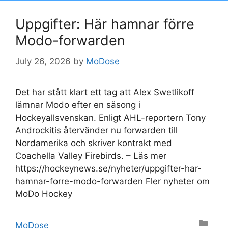
Uppgifter: Här hamnar förre
Modo-forwarden
July 26, 2026
by
MoDose
Det har stått klart ett tag att Alex Swetlikoff
lämnar Modo efter en säsong i
Hockeyallsvenskan. Enligt AHL-reportern Tony
Androckitis återvänder nu forwarden till
Nordamerika och skriver kontrakt med
Coachella Valley Firebirds. – Läs mer
https://hockeynews.se/nyheter/uppgifter-har-
hamnar-forre-modo-forwarden Fler nyheter om
MoDo Hockey
Categories
MoDose