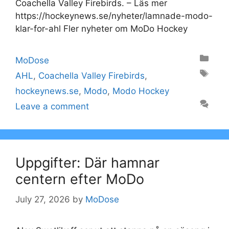
Coachella Valley Firebirds. – Läs mer
https://hockeynews.se/nyheter/lamnade-modo-
klar-for-ahl Fler nyheter om MoDo Hockey
Categories
MoDose
Tags
AHL
,
Coachella Valley Firebirds
,
hockeynews.se
,
Modo
,
Modo Hockey
Leave a comment
Uppgifter: Där hamnar
centern efter MoDo
July 27, 2026
by
MoDose