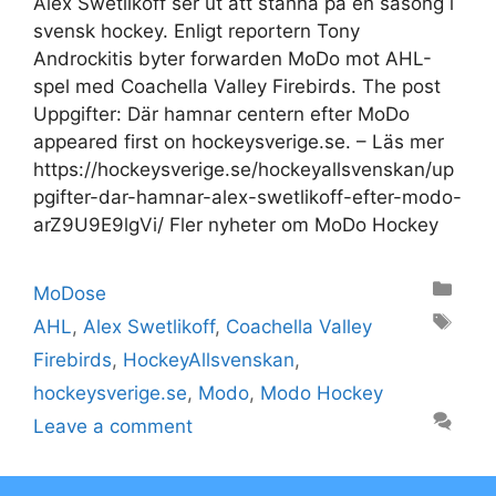
Alex Swetlikoff ser ut att stanna på en säsong i
svensk hockey. Enligt reportern Tony
Androckitis byter forwarden MoDo mot AHL-
spel med Coachella Valley Firebirds. The post
Uppgifter: Där hamnar centern efter MoDo
appeared first on hockeysverige.se. – Läs mer
https://hockeysverige.se/hockeyallsvenskan/up
pgifter-dar-hamnar-alex-swetlikoff-efter-modo-
arZ9U9E9lgVi/ Fler nyheter om MoDo Hockey
Categories
MoDose
Tags
AHL
,
Alex Swetlikoff
,
Coachella Valley
Firebirds
,
HockeyAllsvenskan
,
hockeysverige.se
,
Modo
,
Modo Hockey
Leave a comment