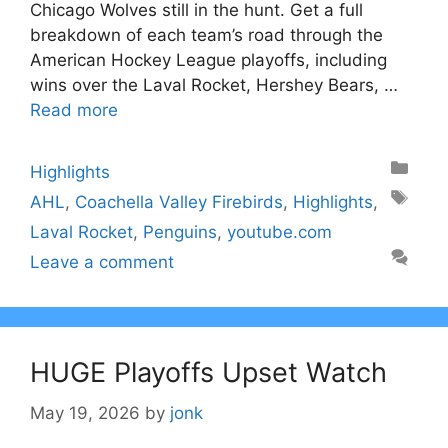
Chicago Wolves still in the hunt. Get a full
breakdown of each team’s road through the
American Hockey League playoffs, including
wins over the Laval Rocket, Hershey Bears, …
Read more
Categories
Highlights
Tags
AHL
,
Coachella Valley Firebirds
,
Highlights
,
Laval Rocket
,
Penguins
,
youtube.com
Leave a comment
HUGE Playoffs Upset Watch
May 19, 2026
by
jonk