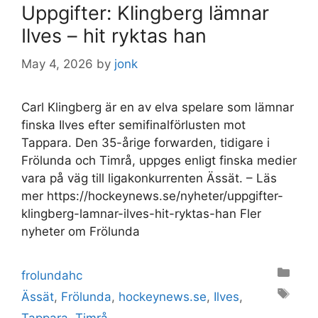
Uppgifter: Klingberg lämnar
Ilves – hit ryktas han
May 4, 2026
by
jonk
Carl Klingberg är en av elva spelare som lämnar
finska Ilves efter semifinalförlusten mot
Tappara. Den 35-årige forwarden, tidigare i
Frölunda och Timrå, uppges enligt finska medier
vara på väg till ligakonkurrenten Ässät. – Läs
mer https://hockeynews.se/nyheter/uppgifter-
klingberg-lamnar-ilves-hit-ryktas-han Fler
nyheter om Frölunda
Categories
frolundahc
Tags
Ässät
,
Frölunda
,
hockeynews.se
,
Ilves
,