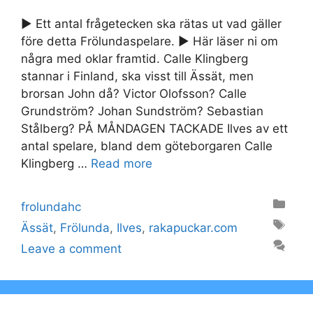
► Ett antal frågetecken ska rätas ut vad gäller
före detta Frölundaspelare. ► Här läser ni om
några med oklar framtid. Calle Klingberg
stannar i Finland, ska visst till Ässät, men
brorsan John då? Victor Olofsson? Calle
Grundström? Johan Sundström? Sebastian
Stålberg? PÅ MÅNDAGEN TACKADE Ilves av ett
antal spelare, bland dem göteborgaren Calle
Klingberg …
Read more
Categories
frolundahc
Tags
Ässät
,
Frölunda
,
Ilves
,
rakapuckar.com
Leave a comment