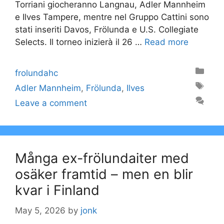
Torriani giocheranno Langnau, Adler Mannheim
e Ilves Tampere, mentre nel Gruppo Cattini sono
stati inseriti Davos, Frölunda e U.S. Collegiate
Selects. Il torneo inizierà il 26 …
Read more
Categories
frolundahc
Tags
Adler Mannheim
,
Frölunda
,
Ilves
Leave a comment
Många ex-frölundaiter med
osäker framtid – men en blir
kvar i Finland
May 5, 2026
by
jonk