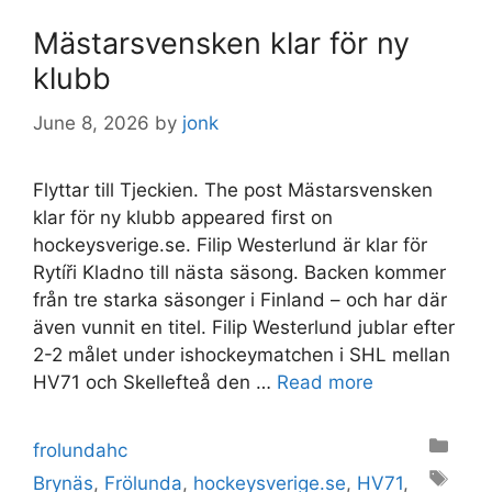
Mästarsvensken klar för ny
klubb
June 8, 2026
by
jonk
Flyttar till Tjeckien. The post Mästarsvensken
klar för ny klubb appeared first on
hockeysverige.se. Filip Westerlund är klar för
Rytíři Kladno till nästa säsong. Backen kommer
från tre starka säsonger i Finland – och har där
även vunnit en titel. Filip Westerlund jublar efter
2-2 målet under ishockeymatchen i SHL mellan
HV71 och Skellefteå den …
Read more
Categories
frolundahc
Tags
Brynäs
,
Frölunda
,
hockeysverige.se
,
HV71
,