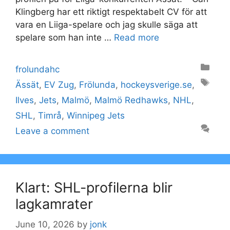
Klingberg har ett riktigt respektabelt CV för att
vara en Liiga-spelare och jag skulle säga att
spelare som han inte …
Read more
Categories
frolundahc
Tags
Ässät
,
EV Zug
,
Frölunda
,
hockeysverige.se
,
Ilves
,
Jets
,
Malmö
,
Malmö Redhawks
,
NHL
,
SHL
,
Timrå
,
Winnipeg Jets
Leave a comment
Klart: SHL-profilerna blir
lagkamrater
June 10, 2026
by
jonk