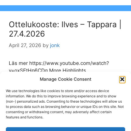
Ottelukooste: Ilves – Tappara |
27.4.2026
April 27, 2026
by
jonk
Läs mer https://www.youtube.com/watch?
v=oxSEtHp6CDg More Highlights
Manage Cookie Consent
Categories
Highlights
We use technologies like cookies to store and/or access device
Tags
information. We do this to improve browsing experience and to show
Highlights
,
Ilves
,
Tappara
,
youtube.com
(non-) personalized ads. Consenting to these technologies will allow us
Leave a comment
to process data such as browsing behavior or unique IDs on this site. Not
consenting or withdrawing consent, may adversely affect certain
features and functions.