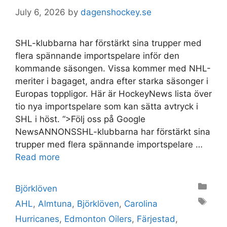
July 6, 2026
by
dagenshockey.se
SHL-klubbarna har förstärkt sina trupper med
flera spännande importspelare inför den
kommande säsongen. Vissa kommer med NHL-
meriter i bagaget, andra efter starka säsonger i
Europas toppligor. Här är HockeyNews lista över
tio nya importspelare som kan sätta avtryck i
SHL i höst. “>Följ oss på Google
NewsANNONSSHL-klubbarna har förstärkt sina
trupper med flera spännande importspelare …
Read more
Categories
Björklöven
Tags
AHL
,
Almtuna
,
Björklöven
,
Carolina
Hurricanes
,
Edmonton Oilers
,
Färjestad
,