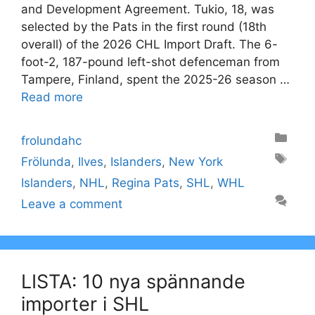
and Development Agreement. Tukio, 18, was
selected by the Pats in the first round (18th
overall) of the 2026 CHL Import Draft. The 6-
foot-2, 187-pound left-shot defenceman from
Tampere, Finland, spent the 2025-26 season …
Read more
Categories
frolundahc
Tags
Frölunda
,
Ilves
,
Islanders
,
New York
Islanders
,
NHL
,
Regina Pats
,
SHL
,
WHL
Leave a comment
LISTA: 10 nya spännande
importer i SHL