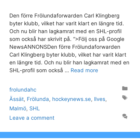
Den förre Frölundaforwarden Carl Klingberg
byter klubb, vilket har varit klart en längre tid.
Och nu blir han lagkamrat med en SHL-profil
som också har skrivit på. “>Följ oss på Google
NewsANNONSDen förre Frölundaforwarden
Carl Klingberg byter klubb, vilket har varit klart
en längre tid. Och nu blir han lagkamrat med en
SHL-profil som också …
Read more
Categories
frolundahc
Tags
Ässät
,
Frölunda
,
hockeynews.se
,
Ilves
,
Malmö
,
SHL
Leave a comment