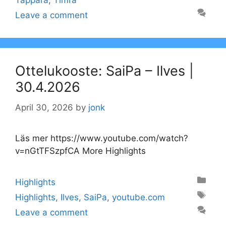
Tappara
,
Timrå
Leave a comment
Ottelukooste: SaiPa – Ilves |
30.4.2026
April 30, 2026
by
jonk
Läs mer https://www.youtube.com/watch?
v=nGtTFSzpfCA More Highlights
Categories
Highlights
Tags
Highlights
,
Ilves
,
SaiPa
,
youtube.com
Leave a comment