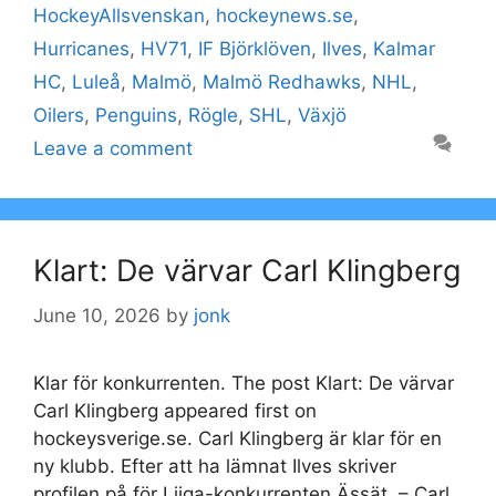
HockeyAllsvenskan
,
hockeynews.se
,
Hurricanes
,
HV71
,
IF Björklöven
,
Ilves
,
Kalmar
HC
,
Luleå
,
Malmö
,
Malmö Redhawks
,
NHL
,
Oilers
,
Penguins
,
Rögle
,
SHL
,
Växjö
Leave a comment
Klart: De värvar Carl Klingberg
June 10, 2026
by
jonk
Klar för konkurrenten. The post Klart: De värvar
Carl Klingberg appeared first on
hockeysverige.se. Carl Klingberg är klar för en
ny klubb. Efter att ha lämnat Ilves skriver
profilen på för Liiga-konkurrenten Ässät. – Carl