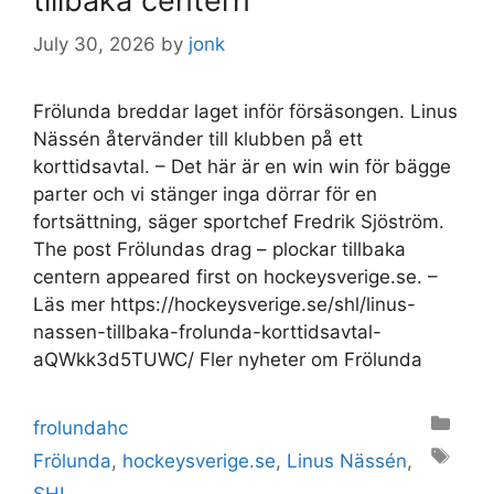
tillbaka centern
July 30, 2026
by
jonk
Frölunda breddar laget inför försäsongen. Linus
Nässén återvänder till klubben på ett
korttidsavtal. – Det här är en win win för bägge
parter och vi stänger inga dörrar för en
fortsättning, säger sportchef Fredrik Sjöström.
The post Frölundas drag – plockar tillbaka
centern appeared first on hockeysverige.se. –
Läs mer https://hockeysverige.se/shl/linus-
nassen-tillbaka-frolunda-korttidsavtal-
aQWkk3d5TUWC/ Fler nyheter om Frölunda
Categories
frolundahc
Tags
Frölunda
,
hockeysverige.se
,
Linus Nässén
,