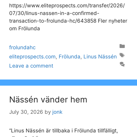
https://www.eliteprospects.com/transfer/2026/
07/30/linus-nassen-in-a-confirmed-
transaction-to-frolunda-hc/643858 Fler nyheter
om Frölunda
Categories
frolundahc
Tags
eliteprospects.com
,
Frölunda
,
Linus Nässén
Leave a comment
Nässén vänder hem
July 30, 2026
by
jonk
“Linus Nässén är tillbaka i Frölunda tillfälligt,