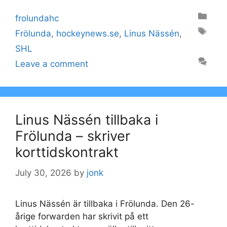
Categories
frolundahc
Tags
Frölunda
,
hockeynews.se
,
Linus Nässén
,
SHL
Leave a comment
Linus Nässén tillbaka i
Frölunda – skriver
korttidskontrakt
July 30, 2026
by
jonk
Linus Nässén är tillbaka i Frölunda. Den 26-
årige forwarden har skrivit på ett