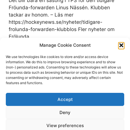
Det blir bara en säsong i TPS för den tidigare
Fröunda-forwarden Linus Nässén. Klubben
tackar av honom. – Läs mer
https://hockeynews.se/nyheter/tidigare-
frolunda-forwarden-klubblos Fler nyheter om
Frölunda
Manage Cookie Consent
Categories
frolundahc
We use technologies like cookies to store and/or access device
Tags
information. We do this to improve browsing experience and to show
Frölunda
,
hockeynews.se
,
Linus Nässén
(non-) personalized ads. Consenting to these technologies will allow us
Leave a comment
to process data such as browsing behavior or unique IDs on this site. Not
consenting or withdrawing consent, may adversely affect certain
features and functions.
Accept
Page
Page
1
2
Next
→
Deny
View preferences