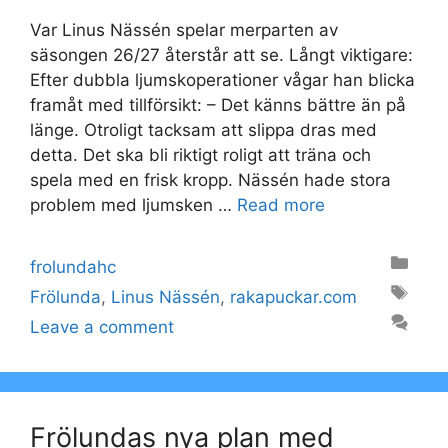
Var Linus Nässén spelar merparten av
säsongen 26/27 återstår att se. Långt viktigare:
Efter dubbla ljumskoperationer vågar han blicka
framåt med tillförsikt: – Det känns bättre än på
länge. Otroligt tacksam att slippa dras med
detta. Det ska bli riktigt roligt att träna och
spela med en frisk kropp. Nässén hade stora
problem med ljumsken …
Read more
Categories
frolundahc
Tags
Frölunda
,
Linus Nässén
,
rakapuckar.com
Leave a comment
Frölundas nya plan med