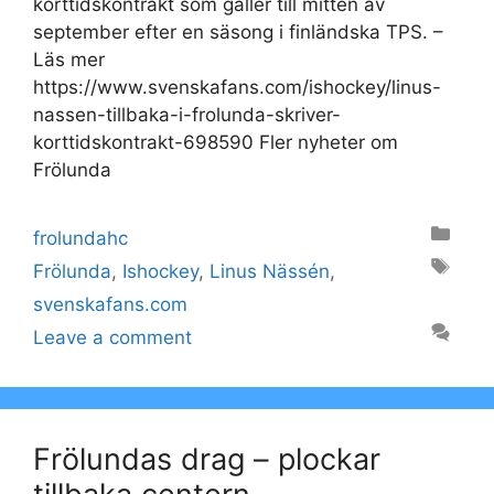
korttidskontrakt som gäller till mitten av
september efter en säsong i finländska TPS. –
Läs mer
https://www.svenskafans.com/ishockey/linus-
nassen-tillbaka-i-frolunda-skriver-
korttidskontrakt-698590 Fler nyheter om
Frölunda
Categories
frolundahc
Tags
Frölunda
,
Ishockey
,
Linus Nässén
,
svenskafans.com
Leave a comment
Frölundas drag – plockar