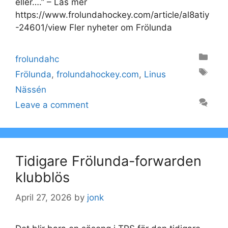
eller….” – Läs mer
https://www.frolundahockey.com/article/al8atiy
-24601/view Fler nyheter om Frölunda
Categories
frolundahc
Tags
Frölunda
,
frolundahockey.com
,
Linus
Nässén
Leave a comment
Tidigare Frölunda-forwarden
klubblös
April 27, 2026
by
jonk