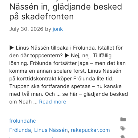
Nässén in, glädjande besked
på skadefronten
July 30, 2026
by
jonk
► Linus Nässén tillbaka i Frölunda. Istället för
den där toppcentern? ► Nej, nej. Tillfällig
lösning. Frölunda fortsätter jaga – men det kan
komma en annan spelare först. Linus Nässén
på korttidskontrakt köper Frölunda lite tid.
Truppen ska fortfarande spetsas – nu kanske
med två man. Och … se här – glädjande besked
om Noah …
Read more
Categories
frolundahc
Tags
Frölunda
,
Linus Nässén
,
rakapuckar.com