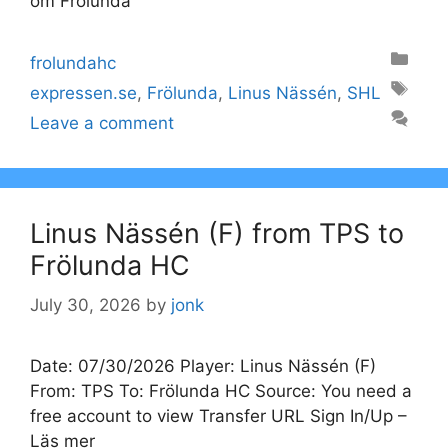
om Frölunda
Categories
frolundahc
Tags
expressen.se
,
Frölunda
,
Linus Nässén
,
SHL
Leave a comment
Linus Nässén (F) from TPS to
Frölunda HC
July 30, 2026
by
jonk
Date: 07/30/2026 Player: Linus Nässén (F)
From: TPS To: Frölunda HC Source: You need a
free account to view Transfer URL Sign In/Up –
Läs mer