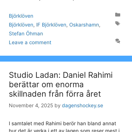
Categories
Björklöven
Tags
Björklöven
,
IF Björklöven
,
Oskarshamn
,
Stefan Öhman
Leave a comment
Studio Ladan: Daniel Rahimi
berättar om enorma
skillnaden från förra året
November 4, 2025
by
dagenshockey.se
I samtalet med Rahimi berör han bland annat
hur det är verka i ett av lagen som reser mest i