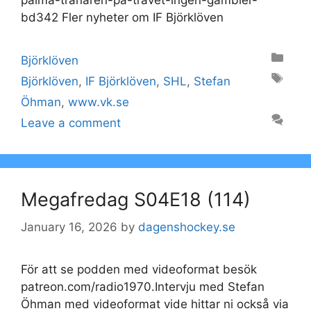
bd342 Fler nyheter om IF Björklöven
Categories
Björklöven
Tags
Björklöven
,
IF Björklöven
,
SHL
,
Stefan
Öhman
,
www.vk.se
Leave a comment
Megafredag​​ S04E18 (114)
January 16, 2026
by
dagenshockey.se
För att se podden med videoformat besök
patreon.com/radio1970.Intervju med Stefan
Öhman med videoformat vide hittar ni också via