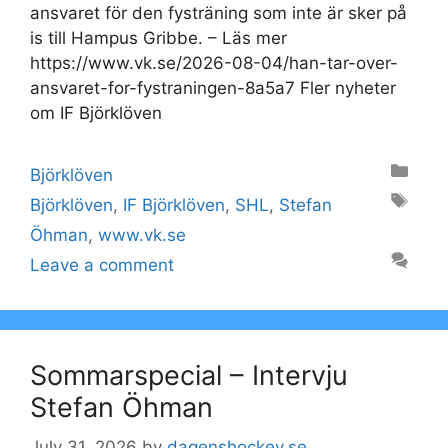
ansvaret för den fysträning som inte är sker på
is till Hampus Gribbe. – Läs mer
https://www.vk.se/2026-08-04/han-tar-over-
ansvaret-for-fystraningen-8a5a7 Fler nyheter
om IF Björklöven
Categories
Björklöven
Tags
Björklöven
,
IF Björklöven
,
SHL
,
Stefan
Öhman
,
www.vk.se
Leave a comment
Sommarspecial – Intervju
Stefan Öhman
July 31, 2026
by
dagenshockey.se