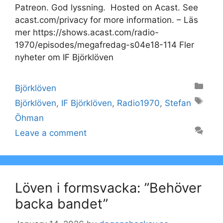
Patreon. God lyssning. Hosted on Acast. See
acast.com/privacy for more information. – Läs
mer https://shows.acast.com/radio-
1970/episodes/megafredag-s04e18-114 Fler
nyheter om IF Björklöven
Categories
Björklöven
Tags
Björklöven
,
IF Björklöven
,
Radio1970
,
Stefan
Öhman
Leave a comment
Löven i formsvacka: ”Behöver
backa bandet”