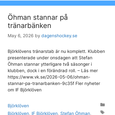
Öhman stannar på
tränarbänken
May 6, 2026
by
dagenshockey.se
Björklövens tränarstab är nu komplett. Klubben
presenterade under onsdagen att Stefan
Öhman stannar ytterligare två säsonger i
klubben, dock i en förändrad roll. – Läs mer
https://www.vk.se/2026-05-06/ohman-
stannar-pa-tranarbanken-9c35f Fler nyheter
om IF Björklöven
Categories
Björklöven
Tags
Björklöven
,
IF Björklöven
,
Stefan Öhman
,