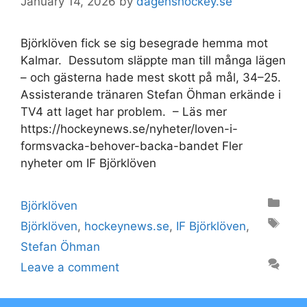
January 14, 2026
by
dagenshockey.se
Björklöven fick se sig besegrade hemma mot
Kalmar. Dessutom släppte man till många lägen
– och gästerna hade mest skott på mål, 34–25.
Assisterande tränaren Stefan Öhman erkände i
TV4 att laget har problem. – Läs mer
https://hockeynews.se/nyheter/loven-i-
formsvacka-behover-backa-bandet Fler
nyheter om IF Björklöven
Categories
Björklöven
Tags
Björklöven
,
hockeynews.se
,
IF Björklöven
,
Stefan Öhman
Leave a comment