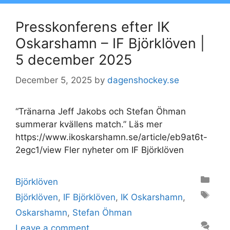
Presskonferens efter IK
Oskarshamn – IF Björklöven |
5 december 2025
December 5, 2025
by
dagenshockey.se
“Tränarna Jeff Jakobs och Stefan Öhman
summerar kvällens match.” Läs mer
https://www.ikoskarshamn.se/article/eb9at6t-
2egc1/view Fler nyheter om IF Björklöven
Categories
Björklöven
Tags
Björklöven
,
IF Björklöven
,
IK Oskarshamn
,
Oskarshamn
,
Stefan Öhman
Leave a comment