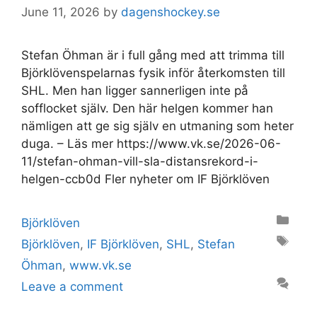
June 11, 2026
by
dagenshockey.se
Stefan Öhman är i full gång med att trimma till
Björklövenspelarnas fysik inför återkomsten till
SHL. Men han ligger sannerligen inte på
sofflocket själv. Den här helgen kommer han
nämligen att ge sig själv en utmaning som heter
duga. – Läs mer https://www.vk.se/2026-06-
11/stefan-ohman-vill-sla-distansrekord-i-
helgen-ccb0d Fler nyheter om IF Björklöven
Categories
Björklöven
Tags
Björklöven
,
IF Björklöven
,
SHL
,
Stefan
Öhman
,
www.vk.se
Leave a comment