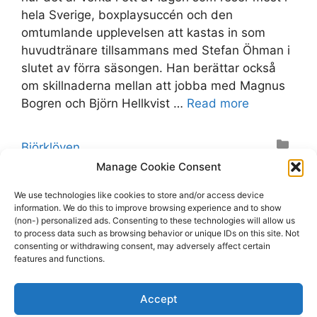
hela Sverige, boxplaysuccén och den
omtumlande upplevelsen att kastas in som
huvudtränare tillsammans med Stefan Öhman i
slutet av förra säsongen. Han berättar också
om skillnaderna mellan att jobba med Magnus
Bogren och Björn Hellkvist …
Read more
Categories
Björklöven
Tags
Manage Cookie Consent
Björklöven
,
Björn Hellkvist
,
Daniel Rahimi
,
IF
Björklöven
,
Magnus Bogren
,
Matt Cairns
,
Modo
,
We use technologies like cookies to store and/or access device
information. We do this to improve browsing experience and to show
Stefan Öhman
(non-) personalized ads. Consenting to these technologies will allow us
Leave a comment
to process data such as browsing behavior or unique IDs on this site. Not
consenting or withdrawing consent, may adversely affect certain
features and functions.
Accept
Page
Page
Page
1
2
…
6
Next
→