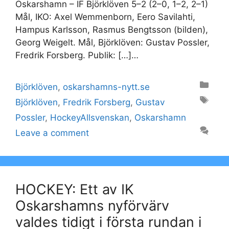
Oskarshamn – IF Björklöven 5–2 (2–0, 1–2, 2–1)
Mål, IKO: Axel Wemmenborn, Eero Savilahti,
Hampus Karlsson, Rasmus Bengtsson (bilden),
Georg Weigelt. Mål, Björklöven: Gustav Possler,
Fredrik Forsberg. Publik: […]…
Categories
Björklöven
,
oskarshamns-nytt.se
Tags
Björklöven
,
Fredrik Forsberg
,
Gustav
Possler
,
HockeyAllsvenskan
,
Oskarshamn
Leave a comment
HOCKEY: Ett av IK
Oskarshamns nyförvärv
valdes tidigt i första rundan i