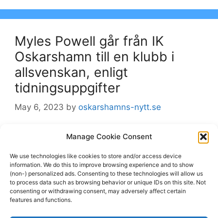
Myles Powell går från IK
Oskarshamn till en klubb i
allsvenskan, enligt
tidningsuppgifter
May 6, 2023
by
oskarshamns-nytt.se
OSKARSHAMN Forwarden/centern Myles
Manage Cookie Consent
Powell lämnar IK Oskarshamn och går till
We use technologies like cookies to store and/or access device
Björklöven i allsvenskan, enligt uppgifter till
information. We do this to improve browsing experience and to show
Expressen. Han är överens…
(non-) personalized ads. Consenting to these technologies will allow us
to process data such as browsing behavior or unique IDs on this site. Not
consenting or withdrawing consent, may adversely affect certain
features and functions.
Categories
Björklöven
,
oskarshamns-nytt.se
Tags