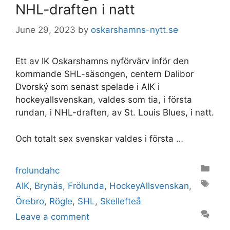
NHL-draften i natt
June 29, 2023
by
oskarshamns-nytt.se
Ett av IK Oskarshamns nyförvärv inför den
kommande SHL-säsongen, centern Dalibor
Dvorský som senast spelade i AIK i
hockeyallsvenskan, valdes som tia, i första
rundan, i NHL-draften, av St. Louis Blues, i natt.
Och totalt sex svenskar valdes i första …
Categories
frolundahc
Tags
AIK
,
Brynäs
,
Frölunda
,
HockeyAllsvenskan
,
Örebro
,
Rögle
,
SHL
,
Skellefteå
Leave a comment