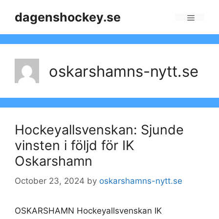
Skip
dagenshockey.se
to
Menu
content
oskarshamns-nytt.se
Hockeyallsvenskan: Sjunde
vinsten i följd för IK
Oskarshamn
October 23, 2024
by
oskarshamns-nytt.se
OSKARSHAMN Hockeyallsvenskan IK